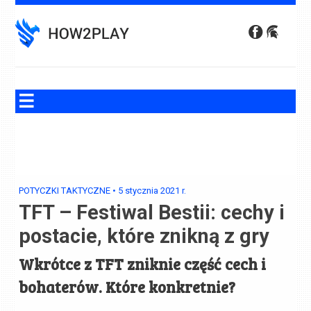
Skip
to
content
POTYCZKI TAKTYCZNE
•
5 stycznia 2021
r.
TFT – Festiwal Bestii: cechy i
postacie, które znikną z gry
Wkrótce z TFT zniknie część cech i
bohaterów. Które konkretnie?