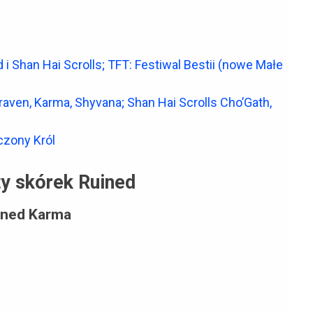
 i Shan Hai Scrolls; TFT: Festiwal Bestii (nowe Małe
aven, Karma, Shyvana; Shan Hai Scrolls Cho’Gath,
czony Król
ty skórek Ruined
ined Karma