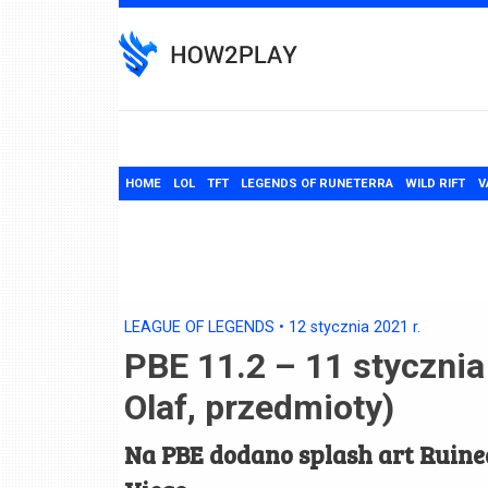
Skip
to
content
HOME
LOL
TFT
LEGENDS OF RUNETERRA
WILD RIFT
V
LEAGUE OF LEGENDS
•
12 stycznia 2021
r.
PBE 11.2 – 11 stycznia
Olaf, przedmioty)
Na PBE dodano splash art Ruined