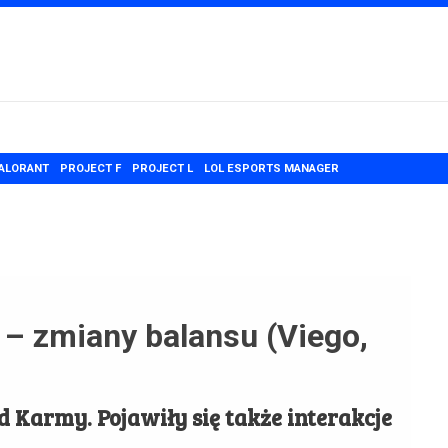
ALORANT
PROJECT F
PROJECT L
LOL ESPORTS MANAGER
 – zmiany balansu (Viego,
 Karmy. Pojawiły się także interakcje