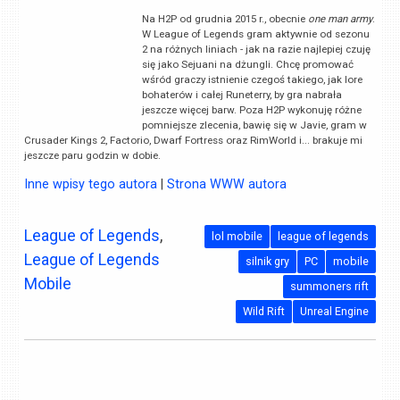
Na H2P od grudnia 2015 r., obecnie
one man army
.
W League of Legends gram aktywnie od sezonu
2 na różnych liniach - jak na razie najlepiej czuję
się jako Sejuani na dżungli. Chcę promować
wśród graczy istnienie czegoś takiego, jak lore
bohaterów i całej Runeterry, by gra nabrała
jeszcze więcej barw. Poza H2P wykonuję różne
pomniejsze zlecenia, bawię się w Javie, gram w
Crusader Kings 2, Factorio, Dwarf Fortress oraz RimWorld i... brakuje mi
jeszcze paru godzin w dobie.
Inne wpisy tego autora
|
Strona WWW autora
League of Legends
,
lol mobile
league of legends
League of Legends
silnik gry
PC
mobile
Mobile
summoners rift
Wild Rift
Unreal Engine