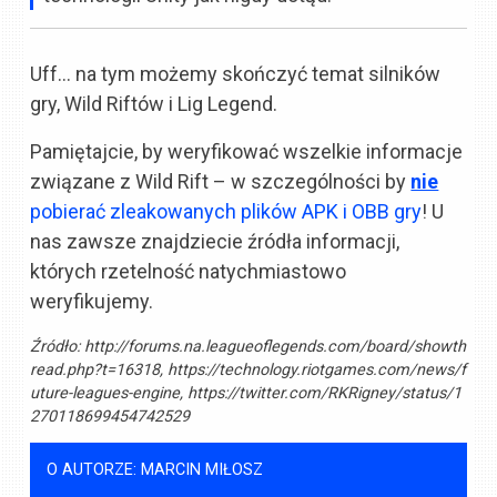
Uff… na tym możemy skończyć temat silników
gry, Wild Riftów i Lig Legend.
Pamiętajcie, by weryfikować wszelkie informacje
związane z Wild Rift – w szczególności by
nie
pobierać zleakowanych plików APK i OBB gry
! U
nas zawsze znajdziecie źródła informacji,
których rzetelność natychmiastowo
weryfikujemy.
Źródło:
http://forums.na.leagueoflegends.com/board/showth
read.php?t=16318, https://technology.riotgames.com/news/f
uture-leagues-engine, https://twitter.com/RKRigney/status/1
270118699454742529
O AUTORZE: MARCIN MIŁOSZ