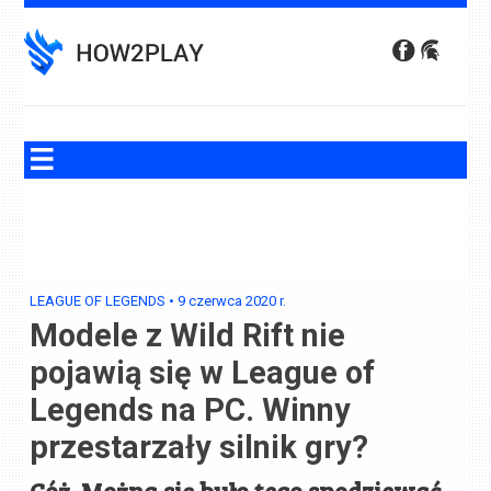
Skip
to
content
LEAGUE OF LEGENDS
•
9 czerwca 2020
r.
Modele z Wild Rift nie
pojawią się w League of
Legends na PC. Winny
przestarzały silnik gry?
Cóż. Można się było tego spodziewać...