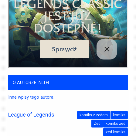
O AUTORZE: NLTH
Inne wpisy tego autora
League of Legends
komiks z zedem
komiks
Zed
komiks zed
zed komiks