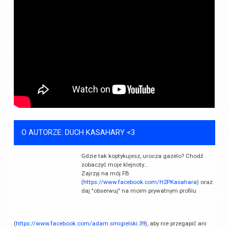
O AUTORZE: DUCH KASAHARY <3
Gdzie tak koptykujesz, urocza gazelo? Chodź
zobaczyć moje klejnoty...
Zajrzyj na mój FB
(
https://www.facebook.com/H2PKasahara
) oraz
daj "obserwuj" na moim prywatnym profilu
(
https://www.facebook.com/adam.smigielski.39
), aby nie przegapić ani