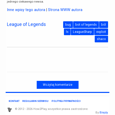
jednego ciekawego newsa.
Inne wpisy tego autora
|
Strona WWW autora
League of Legends
bug
bot of legends
ból
ls
LeagueSharp
exploit
shaco
Wczytaj komentarze
KONTAKT
REGULAMIN SERWISU
POLITYKA PRYWATNOŚCI
© 2012 - 2026 How2Play, wszystkie prawa zastrzeżone.
By
Blejdy