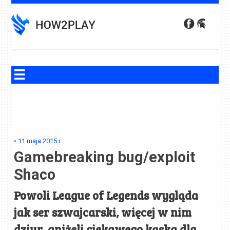
Skip
to
content
•
11 maja 2015
r.
Gamebreaking bug/exploit
Shaco
Powoli League of Legends wygląda
jak ser szwajcarski, więcej w nim
dziur, aniżeli ciekawego kąska dla