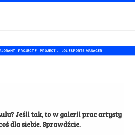
ALORANT
PROJECT F
PROJECT L
LOL ESPORTS MANAGER
ulu? Jeśli tak, to w galerii prac artysty
oś dla siebie. Sprawdźcie.