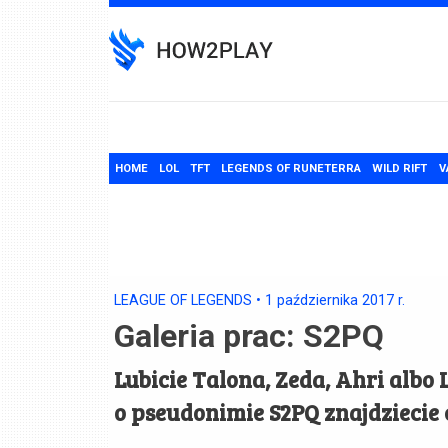
Skip
to
content
HOME
LOL
TFT
LEGENDS OF RUNETERRA
WILD RIFT
V
LEAGUE OF LEGENDS
•
1 października 2017
r.
Galeria prac: S2PQ
Lubicie Talona, Zeda, Ahri albo L
o pseudonimie S2PQ znajdziecie c