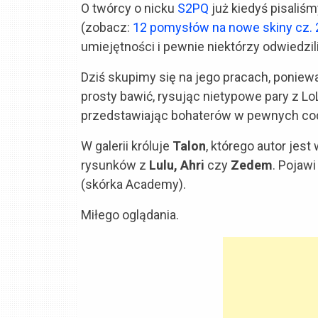
O twórcy o nicku
S2PQ
już kiedyś pisaliśm
(zobacz:
12 pomysłów na nowe skiny cz. 
umiejętności i pewnie niektórzy odwiedzil
Dziś skupimy się na jego pracach, poniewa
prosty bawić, rysując nietypowe pary z LoL-a
przedstawiając bohaterów w pewnych co
W galerii króluje
Talon
, którego autor jest
rysunków z
Lulu, Ahri
czy
Zedem
. Pojawi
(skórka Academy).
Miłego oglądania.