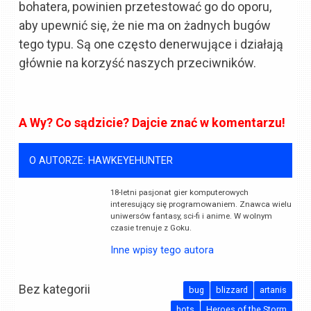
bohatera, powinien przetestować go do oporu,
aby upewnić się, że nie ma on żadnych bugów
tego typu. Są one często denerwujące i działają
głównie na korzyść naszych przeciwników.
A Wy? Co sądzicie? Dajcie znać w komentarzu!
O AUTORZE: HAWKEYEHUNTER
18-letni pasjonat gier komputerowych
interesujący się programowaniem. Znawca wielu
uniwersów fantasy, sci-fi i anime. W wolnym
czasie trenuje z Goku.
Inne wpisy tego autora
Bez kategorii
bug
blizzard
artanis
hots
Heroes of the Storm