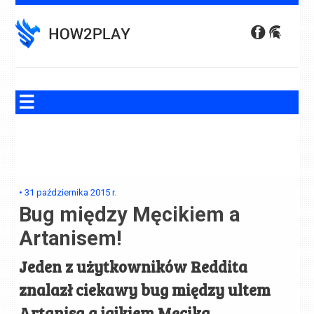
Skip
to
content
•
31 października 2015
r.
Bug między Męcikiem a
Artanisem!
Jeden z użytkowników Reddita
znalazł ciekawy bug między ultem
Artanisa a jajkiem Męcika.