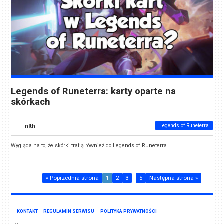
Legends of Runeterra: karty oparte na
skórkach
nlth
Legends of Runeterra
Wygląda na to, że skórki trafią również do Legends of Runeterra...
« Poprzednia strona
1
2
3
…
5
Następna strona »
KONTAKT
REGULAMIN SERWISU
POLITYKA PRYWATNOŚCI