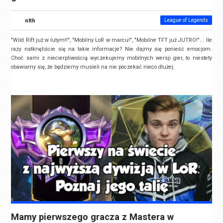
nlth
League of Legends
"Wild Rift już w lutym!!", "Mobilny LoR w marcu!", "Mobilne TFT już JUTRO!"... Ile
razy natknęliście się na takie informacje? Nie dajmy się ponieść emocjom.
Choć sami z niecierpliwością wyczekujemy mobilnych wersji gier, to niestety
obawiamy się, że będziemy musieli na nie poczekać nieco dłużej.
Mamy pierwszego gracza z Mastera w