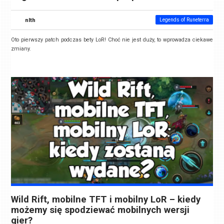
nlth
Legends of Runeterra
Oto pierwszy patch podczas bety LoR! Choć nie jest duży, to wprowadza ciekawe
zmiany.
Wild Rift, mobilne TFT i mobilny LoR – kiedy
możemy się spodziewać mobilnych wersji
gier?