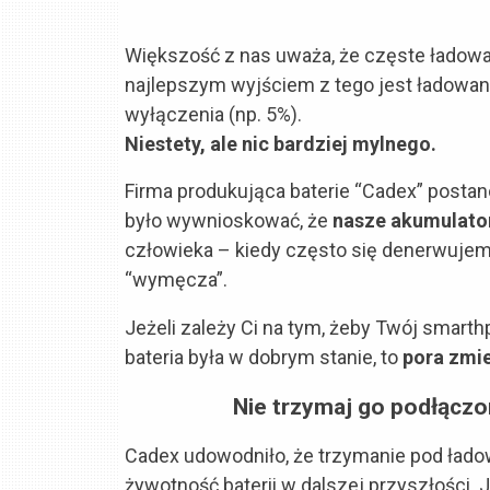
Większość z nas uważa, że częste ładowanie
najlepszym wyjściem z tego jest ładowanie
wyłączenia (np. 5%).
Niestety, ale nic bardziej mylnego.
Firma produkująca baterie “Cadex” postan
było wywnioskować, że
nasze akumulatory
człowieka – kiedy często się denerwujemy,
“wymęcza”.
Jeżeli zależy Ci na tym, żeby Twój smarth
bateria była w dobrym stanie, to
pora zmie
Nie trzymaj go podłączo
Cadex udowodniło, że trzymanie pod ładow
żywotność baterii w dalszej przyszłości. 