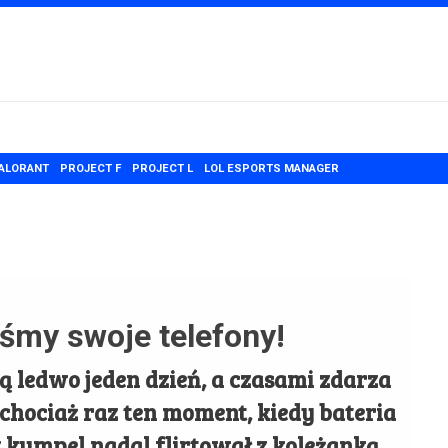
ALORANT
PROJECT F
PROJECT L
LOL ESPORTS MANAGER
iśmy swoje telefony!
 ledwo jeden dzień, a czasami zdarza
e chociaż raz ten moment, kiedy bateria
z kumpel nadal flirtował z koleżanką