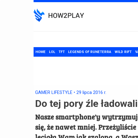
Skip
to
content
HOME
LOL
TFT
LEGENDS OF RUNETERRA
WILD RIFT
V
GAMER LIFESTYLE
•
29 lipca 2016
r.
Do tej pory źle ładowal
Nasze smartphone'y wytrzymują
się, że nawet mniej. Przeżyliści
leciała Wam jak szalona, a Was