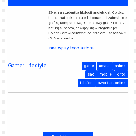
23-letnia studentka filologii angielskiej. Oprócz
tego amatorsko gotuje, fotografuje i zajmuje się
grafiką komputerową. Casualowy gracz LoL-a z
naturą supporta, bawiący się w bieganie po
Polach Sprawiedliwości od przełomu sezonów 2
i 3. Melomanka.
Inne wpisy tego autora
Gamer Lifestyle
game
asuna
anime
sao
mobile
kirito
telefon
sword art online