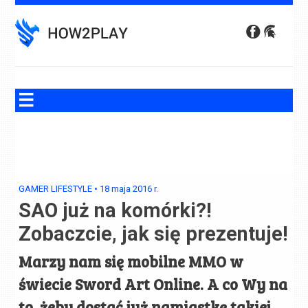
Skip
to
content
GAMER LIFESTYLE
•
18 maja 2016
r.
SAO już na komórki?!
Zobaczcie, jak się prezentuje!
Marzy nam się mobilne MMO w
świecie Sword Art Online. A co Wy na
to, żeby dostać już namiastkę takiej