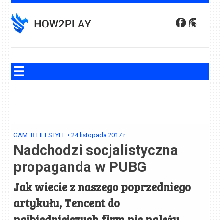
Skip
to
content
GAMER LIFESTYLE
•
24 listopada 2017
r.
Nadchodzi socjalistyczna
propaganda w PUBG
Jak wiecie z naszego poprzedniego
artykułu, Tencent do
najbiedniejszych firm nie należy.