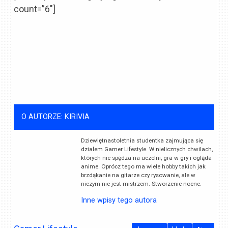
count=”6″]
O AUTORZE: KIRIVIA
Dziewiętnastoletnia studentka zajmująca się
działem Gamer Lifestyle. W nielicznych chwilach,
których nie spędza na uczelni, gra w gry i ogląda
anime. Oprócz tego ma wiele hobby takich jak
brzdąkanie na gitarze czy rysowanie, ale w
niczym nie jest mistrzem. Stworzenie nocne.
Inne wpisy tego autora