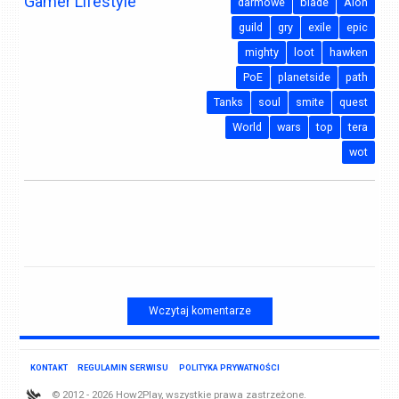
Gamer Lifestyle
darmowe
blade
Aion
guild
gry
exile
epic
mighty
loot
hawken
PoE
planetside
path
Tanks
soul
smite
quest
World
wars
top
tera
wot
Wczytaj komentarze
KONTAKT
REGULAMIN SERWISU
POLITYKA PRYWATNOŚCI
© 2012 - 2026 How2Play, wszystkie prawa zastrzeżone.