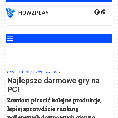
Skip
to
content
GAMER LIFESTYLE
•
23 maja 2016
r.
Najlepsze darmowe gry na
PC!
Zamiast piracić kolejne produkcje,
lepiej sprawdźcie ranking
najlepszych darmowych gier na