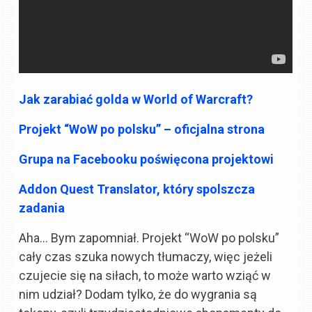
Jak zarabiać golda w World of Warcraft?
Projekt “WoW po polsku” – oficjalna strona
Grupa na Facebooku poświęcona projektowi
Addon Quest Translator, który spolszcza
zadania
Aha… Bym zapomniał. Projekt “WoW po polsku”
cały czas szuka nowych tłumaczy, więc jeżeli
czujecie się na siłach, to może warto wziąć w
nim udział? Dodam tylko, że do wygrania są