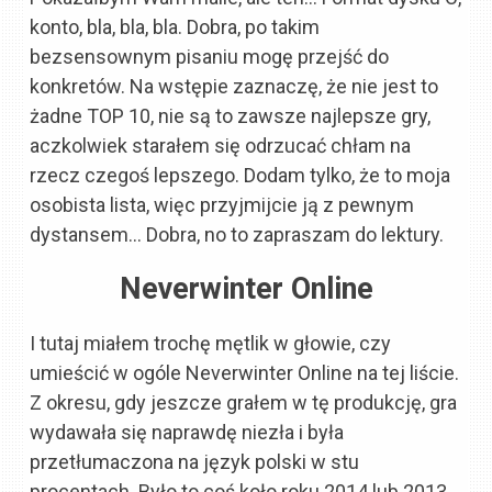
konto, bla, bla, bla. Dobra, po takim
bezsensownym pisaniu mogę przejść do
konkretów. Na wstępie zaznaczę, że nie jest to
żadne TOP 10, nie są to zawsze najlepsze gry,
aczkolwiek starałem się odrzucać chłam na
rzecz czegoś lepszego. Dodam tylko, że to moja
osobista lista, więc przyjmijcie ją z pewnym
dystansem… Dobra, no to zapraszam do lektury.
Neverwinter Online
I tutaj miałem trochę mętlik w głowie, czy
umieścić w ogóle Neverwinter Online na tej liście.
Z okresu, gdy jeszcze grałem w tę produkcję, gra
wydawała się naprawdę niezła i była
przetłumaczona na język polski w stu
procentach. Było to coś koło roku 2014 lub 2013,