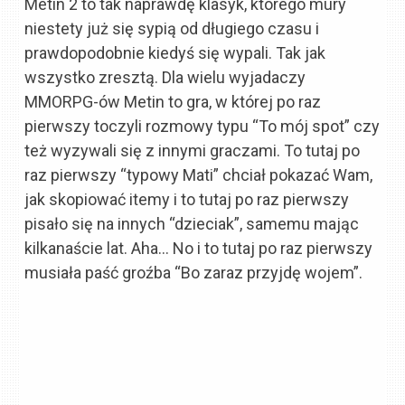
Metin 2 to tak naprawdę klasyk, którego mury
niestety już się sypią od długiego czasu i
prawdopodobnie kiedyś się wypali. Tak jak
wszystko zresztą. Dla wielu wyjadaczy
MMORPG-ów Metin to gra, w której po raz
pierwszy toczyli rozmowy typu “To mój spot” czy
też wyzywali się z innymi graczami. To tutaj po
raz pierwszy “typowy Mati” chciał pokazać Wam,
jak skopiować itemy i to tutaj po raz pierwszy
pisało się na innych “dzieciak”, samemu mając
kilkanaście lat. Aha… No i to tutaj po raz pierwszy
musiała paść groźba “Bo zaraz przyjdę wojem”.