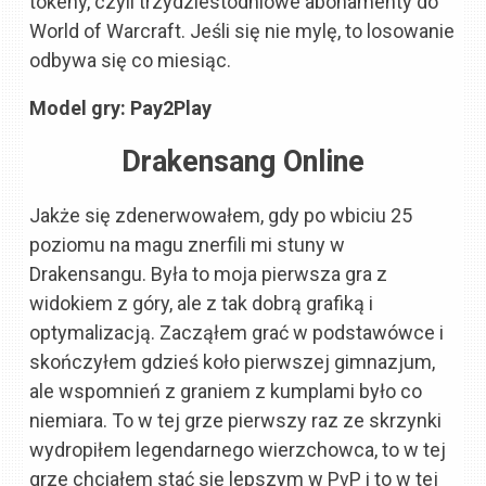
tokeny, czyli trzydziestodniowe abonamenty do
World of Warcraft. Jeśli się nie mylę, to losowanie
odbywa się co miesiąc.
Model gry: Pay2Play
Drakensang Online
Jakże się zdenerwowałem, gdy po wbiciu 25
poziomu na magu znerfili mi stuny w
Drakensangu. Była to moja pierwsza gra z
widokiem z góry, ale z tak dobrą grafiką i
optymalizacją. Zacząłem grać w podstawówce i
skończyłem gdzieś koło pierwszej gimnazjum,
ale wspomnień z graniem z kumplami było co
niemiara. To w tej grze pierwszy raz ze skrzynki
wydropiłem legendarnego wierzchowca, to w tej
grze chciałem stać się lepszym w PvP i to w tej