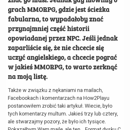
grach MMORPG, gdzie jest ścieżka
fabularna, to wypadałoby znać
przynajmniej część historii
opowiadanej przez NPC. Jeśli jednak
zaparliście się, że nie chcecie się
uczyć angielskiego, a chcecie pograć
w jakieś MMORPG, to warto zerknąć
na moją listę.
Także w związku z nękaniami na mailach,
Facebookach i komentarzach na How2Playu
postanowiłem zrobić taki artykuł. Wiecie, było
tych komentarzy multum. Jakieś trzy lub cztery,
ale stwarzajmy pozory, że było ich tysiące.
Pokazałbym Wam maile, ale ten… Format dysku C,