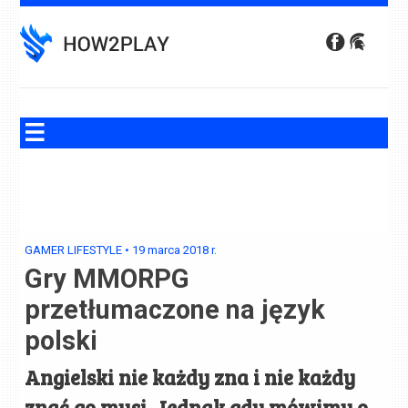
Skip
to
content
GAMER LIFESTYLE
•
19 marca 2018
r.
Gry MMORPG
przetłumaczone na język
polski
Angielski nie każdy zna i nie każdy
znać go musi. Jednak gdy mówimy o