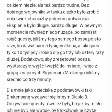
całkiem niezłe, ale też bardzo trudne. Bez
dobrego wojownika w tanku ciężko było zrobić
cokolwiek chociażby jednemu potworowi.
Ekspienie było długie, bardzo długie. W pewnym
momencie również nieco nużące, bo zamiast
robić questy, biliśmy tego samego bossa po sto
razy, bo dawał nam 5 tysięcy ekspa, a taki quest
tylko 10 tysięcy i robiło się go trzy lub cztery razy
dłużej. Dodatkowo, aby zresetować bossa,
wystarczyło wyjść i wejść do instancji, więc z
grupą znajomych Sigrismara Mroźnego biliśmy
średnio co trzy minuty.
Dla mnie jako dzieciaka z podstawówki taki
Drakensang wydawał się istnym Diablo 3.
Oczywiście questy również były, bo jak by miało
ich nie być, ale wątpię, by ktokolwiek je czytał.