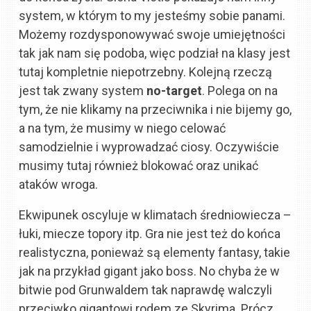
system, w którym to my jesteśmy sobie panami.
Możemy rozdysponowywać swoje umiejętności
tak jak nam się podoba, więc podział na klasy jest
tutaj kompletnie niepotrzebny. Kolejną rzeczą
jest tak zwany system
no-target
. Polega on na
tym, że nie klikamy na przeciwnika i nie bijemy go,
a na tym, że musimy w niego celować
samodzielnie i wyprowadzać ciosy. Oczywiście
musimy tutaj również blokować oraz unikać
ataków wroga.
Ekwipunek oscyluje w klimatach średniowiecza –
łuki, miecze topory itp. Gra nie jest też do końca
realistyczna, ponieważ są elementy fantasy, takie
jak na przykład gigant jako boss. No chyba że w
bitwie pod Grunwaldem tak naprawdę walczyli
przeciwko gigantowi rodem ze Skyrima. Prócz