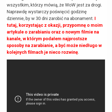
wszystkim, którzy mówią, że WoW jest za drogi.
Naprawdę wystarczy poświęcić godzinę
dziennie, by w 30 dni zarobić na abonament.
I
tutaj, korzystając z okazji, przypomnę o moim
artykule o zarabianiu oraz o nowym filmie na
kanale, w którym podałem najprostsze
sposoby na zarabianie, a być może niedługo w
kolejnych filmach je nieco rozwinę
.