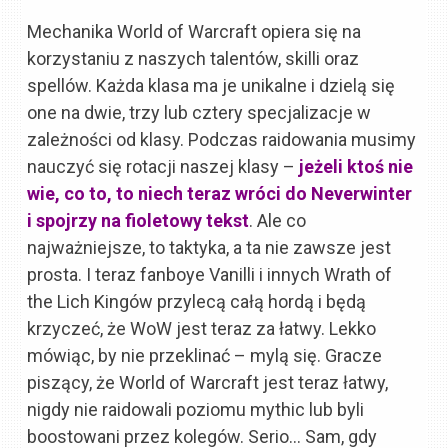
Mechanika World of Warcraft opiera się na
korzystaniu z naszych talentów, skilli oraz
spellów. Każda klasa ma je unikalne i dzielą się
one na dwie, trzy lub cztery specjalizacje w
zależności od klasy. Podczas raidowania musimy
nauczyć się rotacji naszej klasy –
jeżeli ktoś nie
wie, co to, to niech teraz wróci do Neverwinter
i spojrzy na fioletowy tekst
.
Ale co
najważniejsze, to taktyka, a ta nie zawsze jest
prosta. I teraz fanboye Vanilli i innych Wrath of
the Lich Kingów przylecą całą hordą i będą
krzyczeć, że WoW jest teraz za łatwy. Lekko
mówiąc, by nie przeklinać – mylą się. Gracze
piszący, że World of Warcraft jest teraz łatwy,
nigdy nie raidowali poziomu mythic lub byli
boostowani przez kolegów. Serio… Sam, gdy