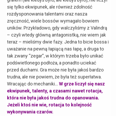
się tylko ekwipunek, ale również zdolność
rozdysponowania talentami oraz nasza
zręczność, wiele bossów wymagało bowiem
uników. Przykładowo, gdy walczyliśmy z Valindrą
– czyli wtedy główną antagonistką, nie wiem jak
teraz – mieliśmy dwie fazy. Jedna to bicie bossa i
uważanie na pewną łapiącą nas łapę, a druga to
tak zwany “zegar”, w którym trzeba było unikać
podświetlonego podłoża, a ponadto uciekać
przed duchami. Gra może nie była jakoś bardzo
trudna, ale nie powiem, że była też superłatwa.
Wracając do mechaniki…
W grze liczył się nasz
ekwipunek, talenty, a czasami nawet rotacja,
która nie była jakoś trudna do opanowania.
Jeżeli ktoś nie wie, rotacja to kolejność
wykonywania czarów.