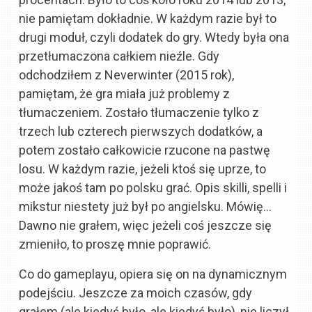
nie pamiętam dokładnie. W każdym razie był to
drugi moduł, czyli dodatek do gry. Wtedy była ona
przetłumaczona całkiem nieźle. Gdy
odchodziłem z Neverwinter (2015 rok),
pamiętam, że gra miała już problemy z
tłumaczeniem. Zostało tłumaczenie tylko z
trzech lub czterech pierwszych dodatków, a
potem zostało całkowicie rzucone na pastwę
losu. W każdym razie, jeżeli ktoś się uprze, to
może jakoś tam po polsku grać. Opis skilli, spelli i
mikstur niestety już był po angielsku. Mówię…
Dawno nie grałem, więc jeżeli coś jeszcze się
zmieniło, to proszę mnie poprawić.
Co do gameplayu, opiera się on na dynamicznym
podejściu. Jeszcze za moich czasów, gdy
grałem (ale kiedyś było, ale kiedyś było), nie liczył