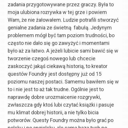
zadania przygotowywane przez graczy. Była to
moja ulubiona rozrywka w tej grze i powiem
Wam, że nie żałowałem. Ludzie potrafili stworzyć
genialne zadania ze świetną fabułą. Jedynym
problemem mógł być tam poziom trudności, bo
często nie dało się go zawyżyć i momentami
było aż za łatwo. A jeżeli lubicie sami bawić się w
tworzenie czegoś nowego lub chcecie
zaskoczyć jakąś ciekawą historią, to kreator
questów Foundry jest dostępny już od 15
poziomu naszej postaci. Samemu bawiłem się w
to i nie jest to aż tak trudne. Ogólnie jest to
naprawdę dobre urozmaicenie rozgrywki,
zwłaszcza gdy ktoś lubi czytać książki i pasuje
mu klimat dobrej historii, a nie tylko bicia
potworów. Questy Foundry można było grać po
polsku i po angielsku, ale sama baza tych po