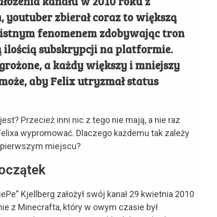
łożenia kanału w 2010 roku z
 youtuber zbierał coraz to większą
ię istnym fenomenem zdobywając tron
ilością subskrypcji na platformie.
agrożone, a każdy większy i mniejszy
może, aby Felix utryzmał status
t? Przecież inni nic z tego nie mają, a nie raz
elixa wypromować. Dlaczego każdemu tak zależy
a pierwszym miejscu?
oczątek
Pe” Kjellberg założył swój kanał 29 kwietnia 2010
nie z Minecrafta, który w owym czasie był