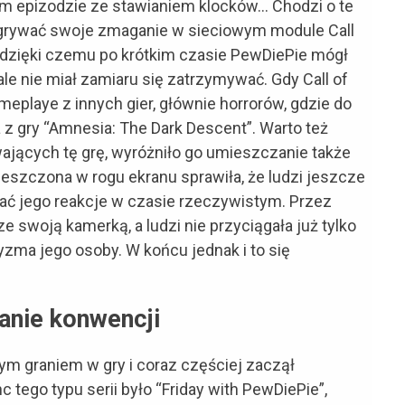
kim epizodzie ze stawianiem klocków… Chodzi o te
nagrywać swoje zmaganie w sieciowym module Call
, dzięki czemu po krótkim czasie PewDiePie mógł
le nie miał zamiaru się zatrzymywać. Gdy Call of
eplaye z innych gier, głównie horrorów, gdzie do
ta z gry “Amnesia: The Dark Descent”. Warto też
ających tę grę, wyróżniło go umieszczanie także
ieszczona w rogu ekranu sprawiła, że ludzi jeszcze
ądać jego reakcje w czasie rzeczywistym. Przez
ze swoją kamerką, a ludzi nie przyciągała już tylko
ryzma jego osoby. W końcu jednak i to się
anie konwencji
łym graniem w gry i coraz częściej zaczął
 tego typu serii było “Friday with PewDiePie”,