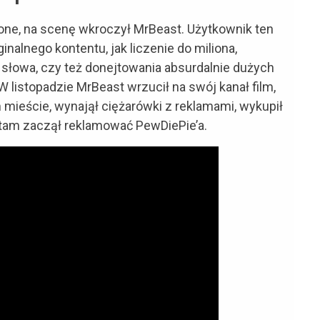
one, na scenę wkroczył MrBeast. Użytkownik ten
nalnego kontentu, jak liczenie do miliona,
o słowa, czy też donejtowania absurdalnie dużych
listopadzie MrBeast wrzucił na swój kanał film,
 mieście, wynajął ciężarówki z reklamami, wykupił
 tam zaczął reklamować PewDiePie’a.