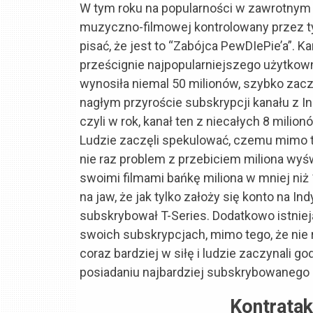
W tym roku na popularności w zawrotnym t
muzyczno-filmowej kontrolowany przez tyt
pisać, że jest to “Zabójca PewDIePie’a”. Ka
prześcignie najpopularniejszego użytkowni
wynosiła niemal 50 milionów, szybko zacz
nagłym przyroście subskrypcji kanału z In
czyli w rok, kanał ten z niecałych 8 milio
Ludzie zaczęli spekulować, czemu mimo t
nie raz problem z przebiciem miliona wyświ
swoimi filmami bańkę miliona w mniej niż 
na jaw, że jak tylko założy się konto na I
subskrybował T-Series. Dodatkowo istniejąc
swoich subskrypcjach, mimo tego, że nie r
coraz bardziej w siłę i ludzie zaczynali go
posiadaniu najbardziej subskrybowanego 
Kontrata