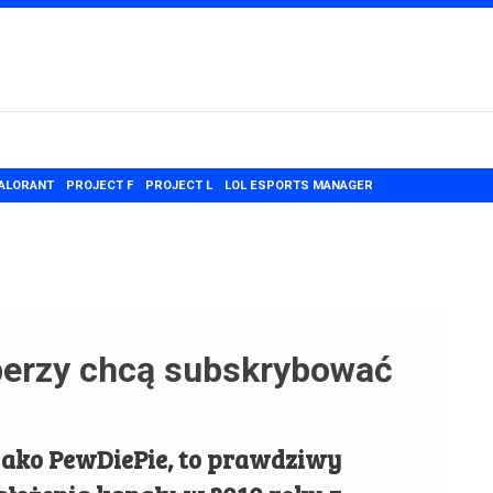
ALORANT
PROJECT F
PROJECT L
LOL ESPORTS MANAGER
erzy chcą subskrybować
 jako PewDiePie, to prawdziwy