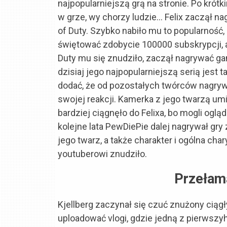
najpopularniejszą grą na stronie. Po krót
w grze, wy chorzy ludzie… Felix zaczął 
of Duty. Szybko nabiło mu to popularność
świętować zdobycie 100000 subskrypcji, a
Duty mu się znudziło, zaczął nagrywać gam
dzisiaj jego najpopularniejszą serią jest 
dodać, że od pozostałych twórców nagryw
swojej reakcji. Kamerka z jego twarzą um
bardziej ciągnęło do Felixa, bo mogli ogl
kolejne lata PewDiePie dalej nagrywał gry 
jego twarz, a także charakter i ogólna cha
youtuberowi znudziło.
Przełam
Kjellberg zaczynał się czuć znużony ciąg
uploadować vlogi, gdzie jedną z pierwszyhc