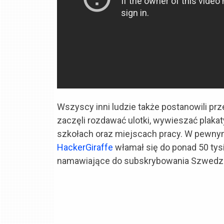
Wszyscy inni ludzie także postanowili pr
zaczęli rozdawać ulotki, wywieszać plaka
szkołach oraz miejscach pracy. W pewn
HackerGiraffe
włamał się do ponad 50 tys
namawiające do subskrybowania Szwedzk