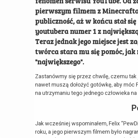
fenomen serwisu YouTube. Od za
pierwszym filmem z Minecrafta,
publiczność, aż w końcu stał s
youtubera numer 1 z największą 
Teraz jednak jego miejsce jest z
twórca stara mu się pomóc, jak 
"największego".
Zastanówmy się przez chwilę, czemu tak jes
nawet muszą dołożyć gotówkę, aby móc F
na utrzymaniu tego jednego człowieka n
P
Jak wcześniej wspominałem, Felix “PewDie
roku, a jego pierwszym filmem było nagra