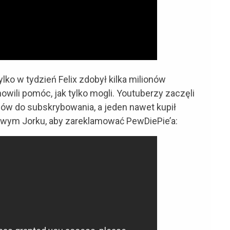
ko w tydzień Felix zdobył kilka milionów
owili pomóc, jak tylko mogli. Youtuberzy zaczęli
zów do subskrybowania, a jeden nawet kupił
owym Jorku, aby zareklamować PewDiePie’a: