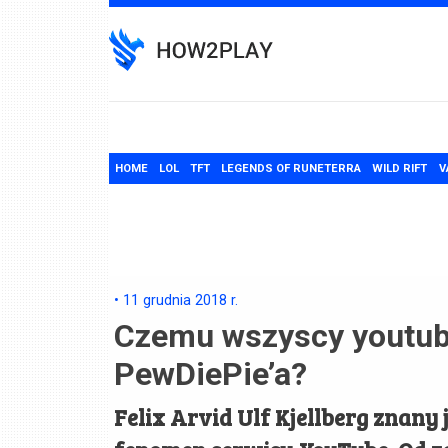
Skip
to
content
HOME
LOL
TFT
LEGENDS OF RUNETERRA
WILD RIFT
V
•
11 grudnia 2018
r.
Czemu wszyscy youtub
PewDiePie’a?
Felix Arvid Ulf Kjellberg znany