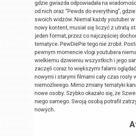
gdzie gwiazda odpowiadała na wiadomości 
od nich oraz “Pewds do everything”, gd
swoich widzów. Niemal każdy youtuber w 
nowy kontent, musiał się liczyć z utratą s
jeden format, przez co najczęściej dochod
tematyce. PewDiePie tego nie zrobił. Post
pewnym momencie vlogi youtubera niemal 
wielkiemu dziwieniu wszystkich i jego sa
zaczęli coraz to większymi falami oglądać
nowymi i starymi filmami cały czas rosły 
niemożliwego. Mimo zmiany tematyki kanału
nowe osoby. Szybko okazało się, że Szwed 
niego samego. Swoją osobą potrafił zatr
nowych.
A