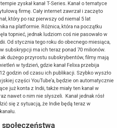
empie zyskał kanał T-Series. Kanał o tematyce
ułową firmę. Cały internet zawrzał i zaczęto
nał, który po raz pierwszy od niemal 5 lat
ka na platformie. Różnica, która na początku
ęła topnieć, jednak ludziom coś nie pasowało w
dii. Od stycznia tego roku do obecnego miesiąca,
nów subskrypcji ma ich teraz ponad 70 milionów.
ak dużego przyrostu subskrybentów, filmy mają
etleń w tydzień, gdzie kanał Felixa przebija
12 godzin od czasu ich publikacji. Szybko wyszło
ndyjskiej części YouTube’a, będzie on automatycznie
e już konta z Indii, także miały ten kanał w
az nawet o nim nie słyszeli. Kanał jednak rósł
dzić się z sytuacją, że Indie będą teraz w
kanału.
k społeczeństwa