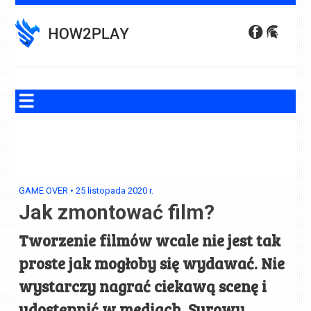
Skip
to
content
GAME OVER
•
25 listopada 2020
r.
Jak zmontować film?
Tworzenie filmów wcale nie jest tak
proste jak mogłoby się wydawać. Nie
wystarczy nagrać ciekawą scenę i
udostępnić w mediach. Surowy