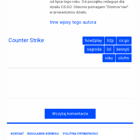
od lipca tego roku. Od początku redaguje dla
działu CS:GO. Obecnie pomagam "Destrov'owi"
w prowadzeniu działu.
Inne wpisy tego autora
Counter Strike
how2play
h2p
cs:go
nagroda
lol
kennyS
roku
olofm
Wczytaj komentarze
KONTAKT
REGULAMIN SERWISU
POLITYKA PRYWATNOŚCI