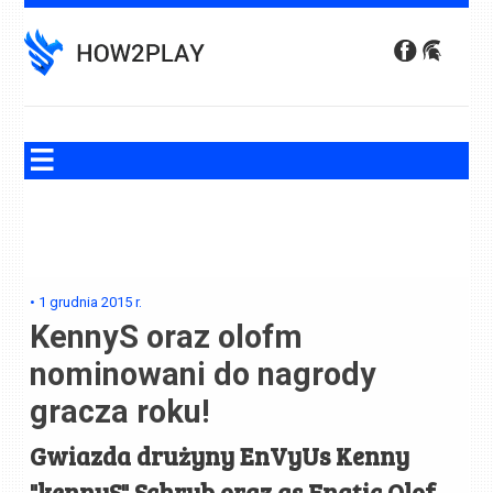
Skip
to
content
•
1 grudnia 2015
r.
KennyS oraz olofm
nominowani do nagrody
gracza roku!
Gwiazda drużyny EnVyUs Kenny
"kennyS" Schrub oraz as Fnatic Olof