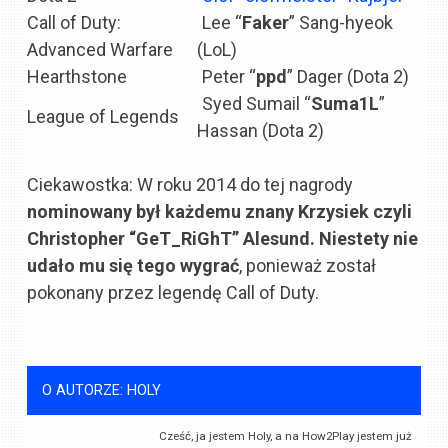
Call of Duty:
Lee “
Faker
” Sang-hyeok
Advanced Warfare
(LoL)
Hearthstone
Peter “
ppd
” Dager (Dota 2)
Syed Sumail “
Suma1L
”
League of Legends
Hassan (Dota 2)
Ciekawostka: W roku 2014 do tej nagrody
nominowany był każdemu znany Krzysiek czyli
Christopher “GeT_RiGhT” Alesund. Niestety nie
udało mu się tego wygrać
, ponieważ został
pokonany przez legendę Call of Duty.
O AUTORZE: HOLY
Cześć, ja jestem Holy, a na How2Play jestem już