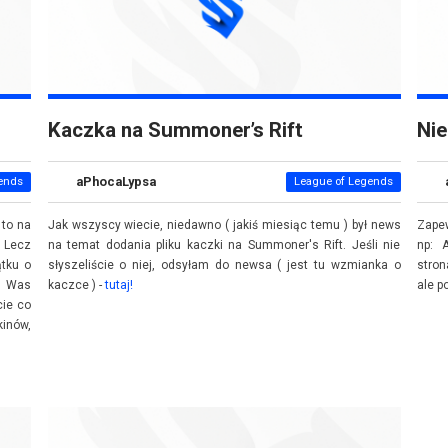
Kaczka na Summoner’s Rift
Nie
aPhocaLypsa
ends
League of Legends
 to na
Jak wszyscy wiecie, niedawno ( jakiś miesiąc temu ) był news
Zapew
. Lecz
na temat dodania pliku kaczki na Summoner's Rift. Jeśli nie
np: 
tku o
słyszeliście o niej, odsyłam do newsa ( jest tu wzmianka o
stron
z Was
kaczce ) -
tutaj!
ale p
cie co
kinów,