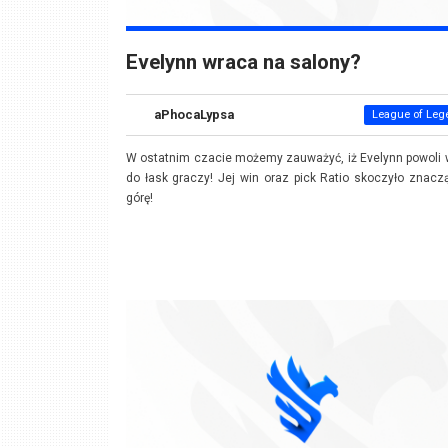
Evelynn wraca na salony?
aPhocaLypsa
League of Leg
W ostatnim czacie możemy zauważyć, iż Evelynn powoli
do łask graczy! Jej win oraz pick Ratio skoczyło znac
górę!