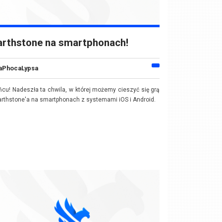
arthstone na smartphonach!
aPhocaLypsa
ńcu!
Nadeszła ta chwila, w której możemy cieszyć się grą
arthstone'a na
smartphonach
z systemami
iOS
i
Android
.