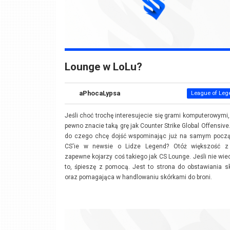
Lounge w LoLu?
aPhocaLypsa
League of Leg
Jeśli choć trochę interesujecie się grami komputerowymi,
pewno znacie taką grę jak Counter Strike Global Offensive
do czego chcę dojść wspominając już na samym począ
CS'ie w newsie o Lidze Legend? Otóż większość 
zapewne kojarzy coś takiego jak CS Lounge. Jeśli nie wie
to, śpieszę z pomocą. Jest to strona do obstawiania s
oraz pomagająca w handlowaniu skórkami do broni.