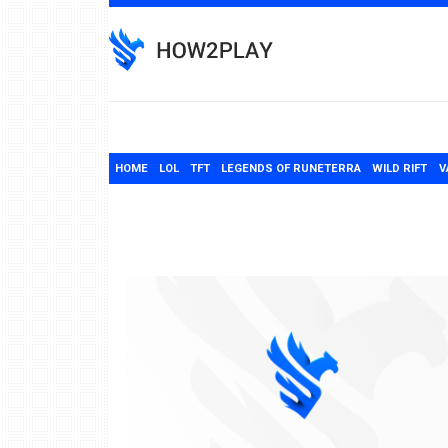
Skip
to
content
HOME
LOL
TFT
LEGENDS OF RUNETERRA
WILD RIFT
V