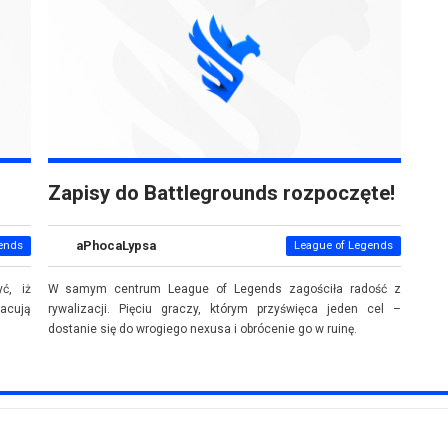
Zapisy do Battlegrounds rozpoczęte!
aPhocaLypsa
ends
League of Legends
ć, iż
W samym centrum League of Legends zagościła radość z
racują
rywalizacji. Pięciu graczy, którym przyświęca jeden cel –
dostanie się do wrogiego nexusa i obrócenie go w ruinę.