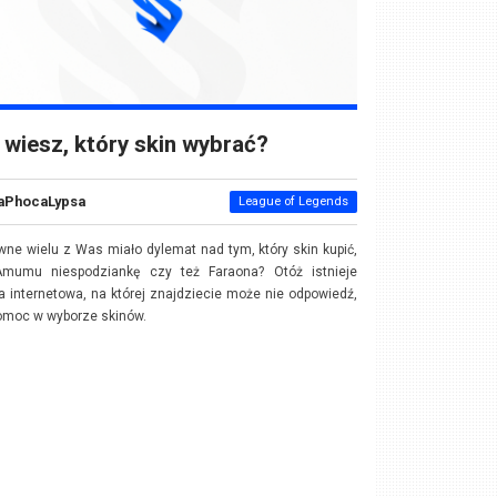
 wiesz, który skin wybrać?
aPhocaLypsa
League of Legends
ne wielu z Was miało dylemat nad tym, który skin kupić,
Amumu niespodziankę czy też Faraona? Otóż istnieje
a internetowa, na której znajdziecie może nie odpowiedź,
omoc w wyborze skinów.