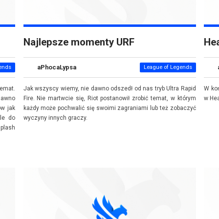
Najlepsze momenty URF
He
aPhocaLypsa
ends
League of Legends
temat.
Jak wszyscy wiemy, nie dawno odszedł od nas tryb Ultra Rapid
W ko
dawno
Fire. Nie martwcie się, Riot postanowił zrobić temat, w którym
w He
ów jak
każdy może pochwalić się swoimi zagraniami lub też zobaczyć
Ale do
wyczyny innych graczy.
splash