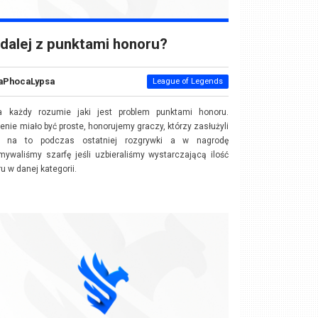
dalej z punktami honoru?
aPhocaLypsa
League of Legends
a każdy rozumie jaki jest problem punktami honoru.
enie miało być proste, honorujemy graczy, którzy zasłużyli
e na to podczas ostatniej rozgrywki a w nagrodę
mywaliśmy szarfę jeśli uzbieraliśmy wystarczającą ilość
u w danej kategorii.