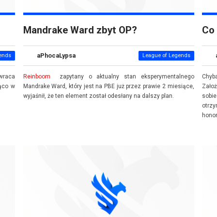
Mandrake Ward zbyt OP?
Co 
aPhocaLypsa
ends
League of Legends
 wraca
Reinboom
zapytany o aktualny stan eksperymentalnego
Chyb
ząco w
Mandrake Ward, który jest na PBE już przez prawie 2 miesiące,
Założ
wyjaśnił, że ten element został odesłany na dalszy plan.
sobi
otrzy
honor