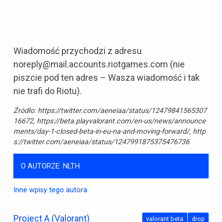
Wiadomość przychodzi z adresu
noreply@mail.accounts.riotgames.com
(nie
piszcie pod ten adres – Wasza wiadomość i tak
nie trafi do Riotu).
Źródło:
https://twitter.com/aeneiaa/status/12479841565307
16672, https://beta.playvalorant.com/en-us/news/announce
ments/day-1-closed-beta-in-eu-na-and-moving-forward/, http
s://twitter.com/aeneiaa/status/1247991875375476736
O AUTORZE: NLTH
Inne wpisy tego autora
Project A (Valorant)
valorant beta
drop