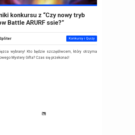
iki konkursu z “Czy nowy tryb
w Battle ARURF ssie?”
Spliter
Konkursy i Quizy
ięzca wybrany! Kto będzie szczęśliwcem, który otrzyma
wego Mystery Gifta? Czas się przekonać!