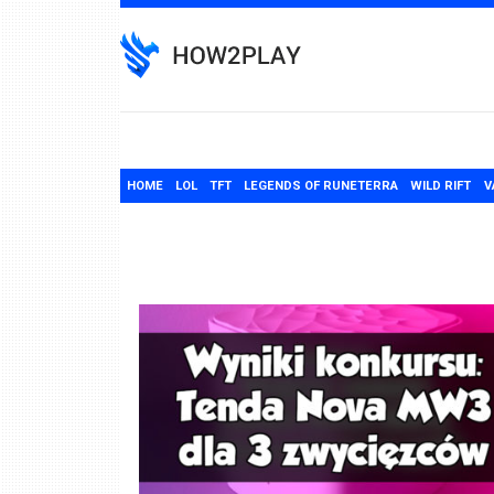
Skip
to
content
HOME
LOL
TFT
LEGENDS OF RUNETERRA
WILD RIFT
V