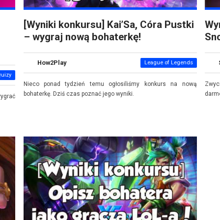
[Wyniki konkursu] Kai’Sa, Córa Pustki
Wyn
– wygraj nową bohaterkę!
Sno
How2Play
League of Legends
Quizy
Nieco ponad tydzień temu ogłosiliśmy konkurs na nową
Zwyc
bohaterkę. Dziś czas poznać jego wyniki.
darmo
ygrać