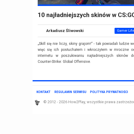
10 najładniejszych skinów w CS:G
Arkadiusz Śliwowski
Gamer Life
„Skill się nie liczy, skiny grajom!” - tak powiadali ludzie w
więc się ich posłuchałem i wkroczyłem w mroczne o
internetu w poszukiwaniu najładniejszych skinów d
Counter-Strike: Global Offensive.
KONTAKT
REGULAMIN SERWISU
POLITYKA PRYWATNOŚCI
© 2012 - 2026 How2Play, wszystkie prawa zastrzeżo