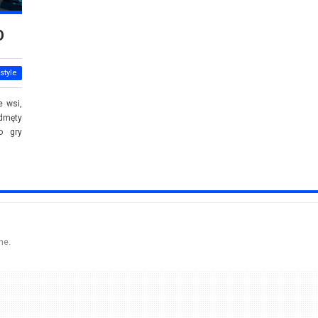
O
style
e wsi,
dmęty
o gry
ne.