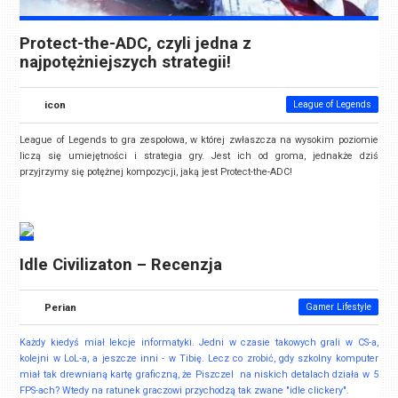
Protect-the-ADC, czyli jedna z
najpotężniejszych strategii!
icon
League of Legends
League of Legends to gra zespołowa, w której zwłaszcza na wysokim poziomie
liczą się umiejętności i strategia gry. Jest ich od groma, jednakże dziś
przyjrzymy się potężnej kompozycji, jaką jest Protect-the-ADC!
Idle Civilizaton – Recenzja
Perian
Gamer Lifestyle
Każdy kiedyś miał lekcje informatyki. Jedni w czasie takowych grali w CS-a,
kolejni w LoL-a, a jeszcze inni - w Tibię. Lecz co zrobić, gdy szkolny komputer
miał tak drewnianą kartę graficzną, że Piszczel na niskich detalach działa w 5
FPS-ach? Wtedy na ratunek graczowi przychodzą tak zwane "idle clickery".