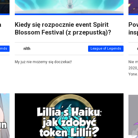
a
Kiedy się rozpocznie event Spirit
Pow
Blossom Festival (z przepustką)?
ins
nlth
ends
League of Legends
My już nie możemy się doczekać!
Nie m
2020
Yone