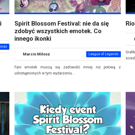
i
Spirit Blossom Festival: nie da się
Rio
zdobyć wszystkich emotek. Co
innego ikonki
ends
Graf
Marcin Miłosz
League of Legends
ścież
Fani emotek muszą się zadowolić mniej niż połową z
udostępnionych w tym wydarzeniu...