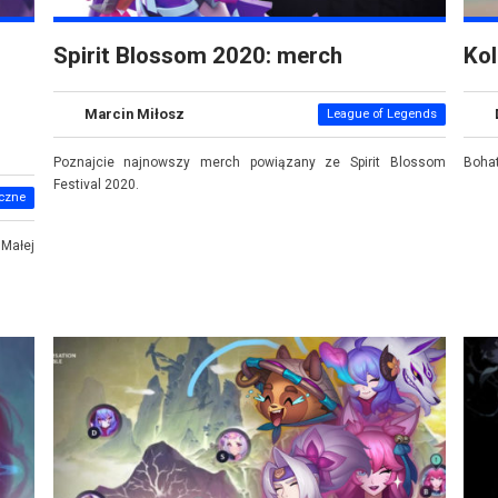
Spirit Blossom 2020: merch
Kol
Marcin Miłosz
League of Legends
Poznajcie najnowszy merch powiązany ze Spirit Blossom
Bohat
Festival 2020.
yczne
 Małej