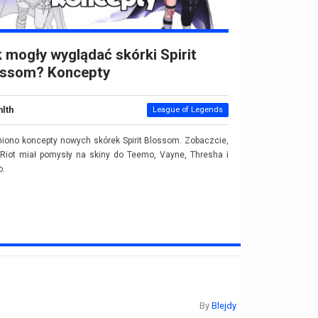
 mogły wyglądać skórki Spirit
ossom? Koncepty
nlth
League of Legends
iono koncepty nowych skórek Spirit Blossom. Zobaczcie,
 Riot miał pomysły na skiny do Teemo, Vayne, Thresha i
o.
By
Blejdy