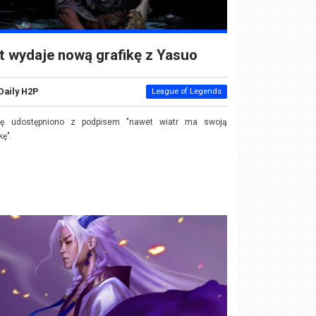
t wydaje nową grafikę z Yasuo
Daily H2P
League of Legends
ikę udostępniono z podpisem "nawet wiatr ma swoją
kę".