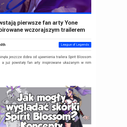
stają pierwsze fan arty Yone
pirowane wczorajszym trailerem
nlth
League of Legends
inęła jeszcze dobra od ujawnienia trailera Spirit Blossom
, a już powstały fan arty inspirowane ukazanym w nim
.