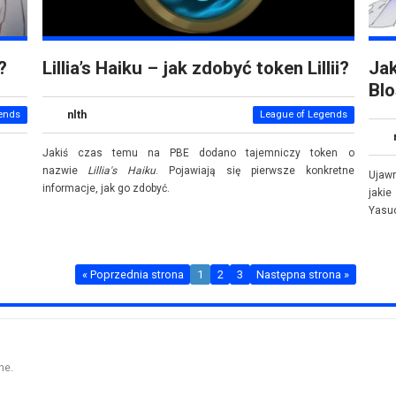
?
Lillia’s Haiku – jak zdobyć token Lillii?
Jak
Bl
nlth
ends
League of Legends
Jakiś czas temu na PBE dodano tajemniczy token o
nazwie
Lillia's Haiku
. Pojawiają się pierwsze konkretne
Ujawn
informacje, jak go zdobyć.
jakie
Yasu
« Poprzednia strona
1
2
3
Następna strona »
ne.