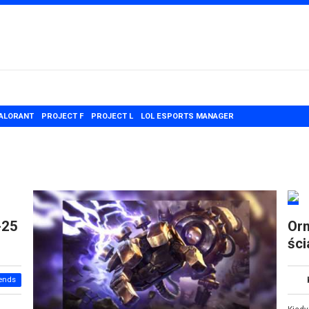
ALORANT
PROJECT F
PROJECT L
LOL ESPORTS MANAGER
-25
Orn
ści
ends