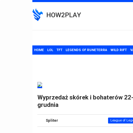
Skip
to
content
HOME
LOL
TFT
LEGENDS OF RUNETERRA
WILD RIFT
V
Wyprzedaż skórek i bohaterów 22
grudnia
Spliter
League of Leg