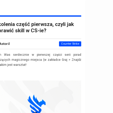
olenia część pierwsza, czyli jak
rawić skill w CS-ie?
Astoril
Counter Strike
m Was serdecznie w pierwszej części serii porad
czących magicznego miejsca (w zakładce Graj > Znajdź
 jakim jest warsztat
!