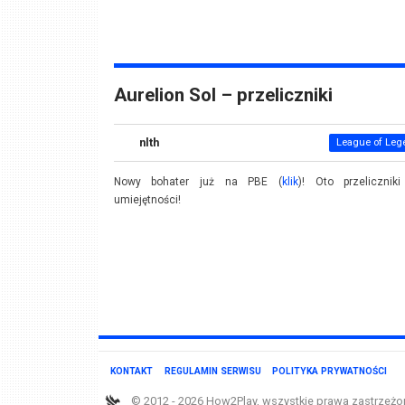
Aurelion Sol – przeliczniki
nlth
League of Leg
Nowy bohater już na PBE (
klik
)! Oto przeliczniki
umiejętności!
KONTAKT
REGULAMIN SERWISU
POLITYKA PRYWATNOŚCI
© 2012 - 2026 How2Play, wszystkie prawa zastrzeżo