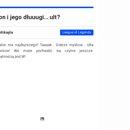
on i jego dłuuugi… ult?
Mikayla
League of Legends
lon ma najdłuższego? Taaaak... Dobrze myślicie... Ulta
wiście! Ale może pochwalić się czymś jeszcze.
ętnością pod W!