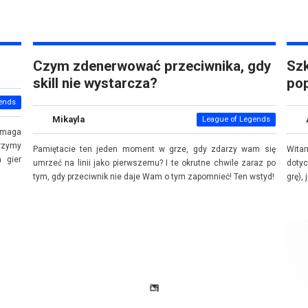
Czym zdenerwować przeciwnika, gdy
Szk
skill nie wystarcza?
pop
ends
Mikayla
League of Legends
ymaga
jrzymy
Pamiętacie ten jeden moment w grze, gdy zdarzy wam się
Wita
 gier
umrzeć na linii jako pierwszemu? I te okrutne chwile zaraz po
doty
tym, gdy przeciwnik nie daje Wam o tym zapomnieć! Ten wstyd!
grę),