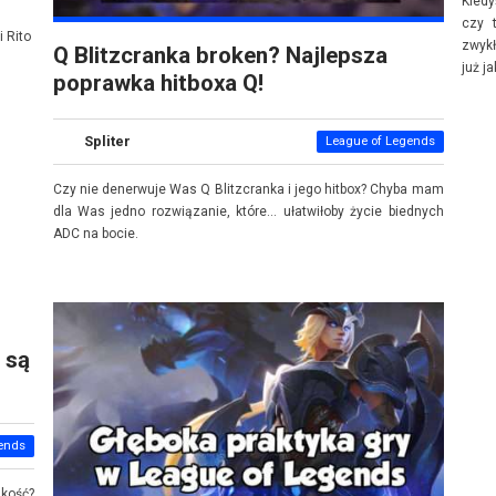
Kiedy
czy 
i Rito
zwykł
Q Blitzcranka broken? Najlepsza
już j
poprawka hitboxa Q!
Spliter
League of Legends
Czy nie denerwuje Was Q Blitzcranka i jego hitbox? Chyba mam
dla Was jedno rozwiązanie, które... ułatwiłoby życie biednych
ADC na bocie.
 są
ends
dkość?