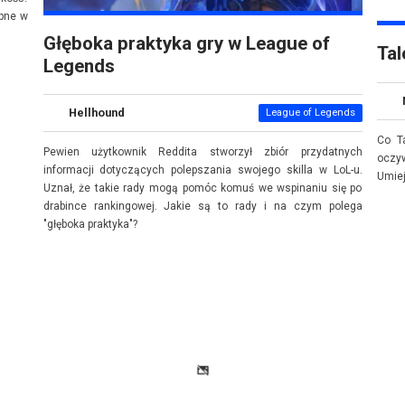
ępne w
Głęboka praktyka gry w League of
Tal
Legends
Hellhound
League of Legends
Co Ta
Pewien użytkownik Reddita stworzył zbiór przydatnych
oczy
informacji dotyczących polepszania swojego skilla w LoL-u.
Umiej
Uznał, że takie rady mogą pomóc komuś we wspinaniu się po
drabince rankingowej. Jakie są to rady i na czym polega
"głęboka praktyka"?