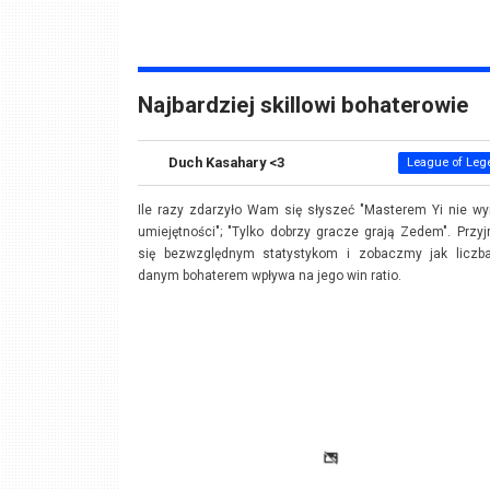
Najbardziej skillowi bohaterowie
Duch Kasahary <3
League of Leg
Ile razy zdarzyło Wam się słyszeć "Masterem Yi nie w
umiejętności"; "Tylko dobrzy gracze grają Zedem". Przy
się bezwzględnym statystykom i zobaczmy jak liczba
danym bohaterem wpływa na jego win ratio.