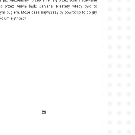
ś już widzieliśmy "przebijanie" się przez ściany stawiane
to przez Anivię bądź Jarvana. Niestety wtedy było to
ym bugiem. Może czas najwyższy by powróciło to do gry
ako umiejętność?