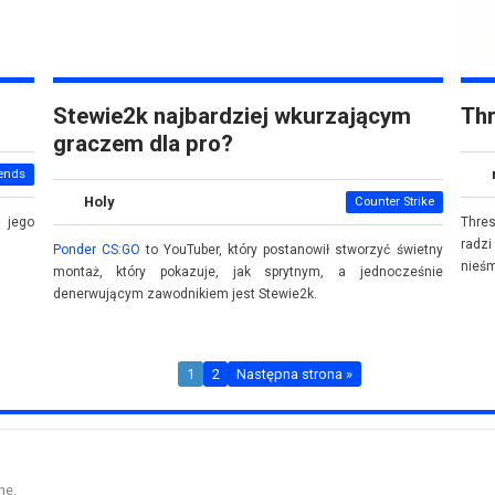
Stewie2k najbardziej wkurzającym
Thr
graczem dla pro?
ends
Holy
Counter Strike
 jego
Thres
radz
Ponder CS:GO
to YouTuber, który postanowił stworzyć świetny
nieśm
montaż, który pokazuje, jak sprytnym, a jednocześnie
denerwującym zawodnikiem jest Stewie2k.
1
2
Następna strona »
ne.