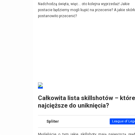
Nadchodzą święta, więc... oto kolejna wyprzedaż! Jakie
postacie będziemy mogli kupić na przecenie? A jakie skórk
postanowiło przecenić?
Całkowita lista skillshotów – które
najcięższe do uniknięcia?
Spliter
League of Leg
Myśleliście o tym jakie skillshoty mają najwyższą prę