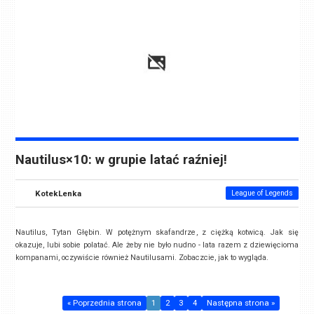
Nautilus×10: w grupie latać raźniej!
KotekLenka
League of Legends
Nautilus, Tytan Głębin. W potężnym skafandrze, z ciężką kotwicą. Jak się
okazuje, lubi sobie polatać. Ale żeby nie było nudno - lata razem z dziewięcioma
kompanami, oczywiście również Nautilusami. Zobaczcie, jak to wygląda.
« Poprzednia strona
1
2
3
4
Następna strona »