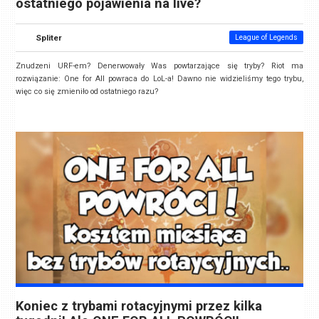
ostatniego pojawienia na live?
Spliter
League of Legends
Znudzeni URF-em? Denerwowały Was powtarzające się tryby? Riot ma
rozwiązanie: One for All powraca do LoL-a! Dawno nie widzieliśmy tego trybu,
więc co się zmieniło od ostatniego razu?
Koniec z trybami rotacyjnymi przez kilka