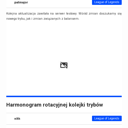
patmajor
League of Legends
Kolejna aktualizacja zawitała na serwer testowy. Wśród zmian doszukamy się
nowego trybu, jak i zmian związanych z balansem.
Harmonogram rotacyjnej kolejki trybów
nlth
League of Legends