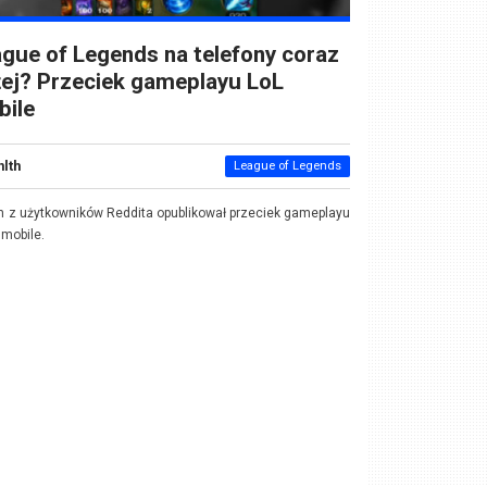
gue of Legends na telefony coraz
żej? Przeciek gameplayu LoL
bile
nlth
League of Legends
 z użytkowników Reddita opublikował przeciek gameplayu
 mobile.