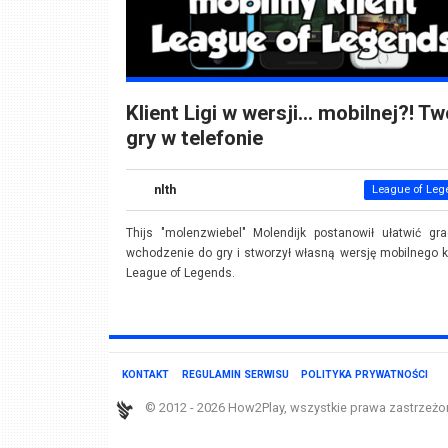
Klient Ligi w wersji… mobilnej?! T
gry w telefonie
nlth
League of Leg
Thijs "molenzwiebel" Molendijk postanowił ułatwić gr
wchodzenie do gry i stworzył własną wersję mobilnego k
League of Legends.
KONTAKT
REGULAMIN SERWISU
POLITYKA PRYWATNOŚCI
© 2012 - 2026 How2Play, wszystkie prawa zastrzeżo