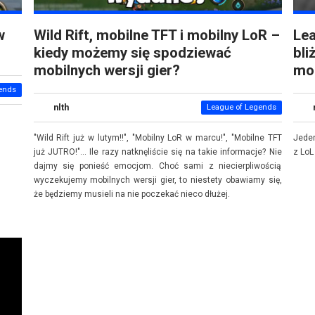
w
Wild Rift, mobilne TFT i mobilny LoR –
Lea
kiedy możemy się spodziewać
bli
mobilnych wersji gier?
mo
ends
nlth
League of Legends
"Wild Rift już w lutym!!", "Mobilny LoR w marcu!", "Mobilne TFT
Jeden
już JUTRO!"... Ile razy natknęliście się na takie informacje? Nie
z LoL
dajmy się ponieść emocjom. Choć sami z niecierpliwością
wyczekujemy mobilnych wersji gier, to niestety obawiamy się,
że będziemy musieli na nie poczekać nieco dłużej.