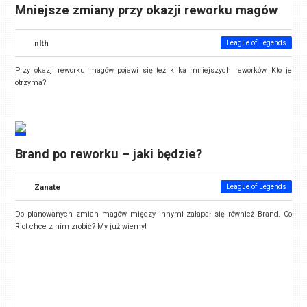
Mniejsze zmiany przy okazji reworku magów
nlth
League of Legends
Przy okazji reworku magów pojawi się też kilka mniejszych reworków. Kto je
otrzyma?
Brand po reworku – jaki będzie?
Zanate
League of Legends
Do planowanych zmian magów między innymi załapał się również Brand. Co
Riot chce z nim zrobić? My już wiemy!