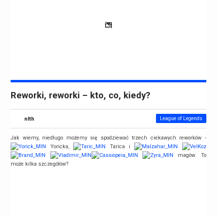
Reworki, reworki – kto, co, kiedy?
nlth
League of Legends
Jak wiemy, niedługo możemy się spodziewać trzech ciekawych reworków -
Yoricka,
Tarica i
magów. To
może kilka szczegółów?