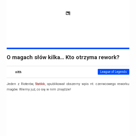
O magach słów kilka… Kto otrzyma rework?
nlth
League of Legends
Jeden z Rioterów,
Statikk
, opublikował obszerny wpis nt. czerwcowego reworku
magów. Wiemy już, co się w nim znajdzie!