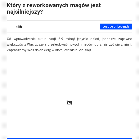
Który z reworkowanych magów jest
najsilniejszy?
nlth
League of Legends
Od wprowadzenia aktualizacji 6.9 minął jedynie dzień, jednakże zapewne
większość z Was zdążyła przetestować nowych magów lub zmierzyć się z nimi.
Zapraszamy Was do ankiety, w której ocenicie ich siłę!