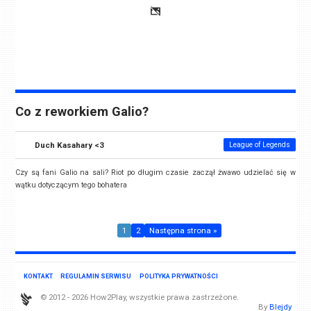
Co z reworkiem Galio?
Duch Kasahary <3
League of Legends
Czy są fani Galio na sali? Riot po długim czasie zaczął żwawo udzielać się w
wątku dotyczącym tego bohatera
1
2
Następna strona »
KONTAKT
REGULAMIN SERWISU
POLITYKA PRYWATNOŚCI
© 2012 - 2026 How2Play, wszystkie prawa zastrzeżone.
By
Blejdy