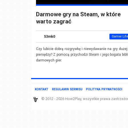
Darmowe gry na Steam, w które
warto zagrać
53mk0
Gamer Life
Czy lubicie dobrą rozgrywkę i niewydawanie na gry dużej 
pieniędzy? Z pomocą przychodzi Steam i jego bogata bibl
darmowych gier.
KONTAKT
REGULAMIN SERWISU
POLITYKA PRYWATNOŚCI
© 2012 - 2026 How2Play, wszystkie prawa zastrzeżo