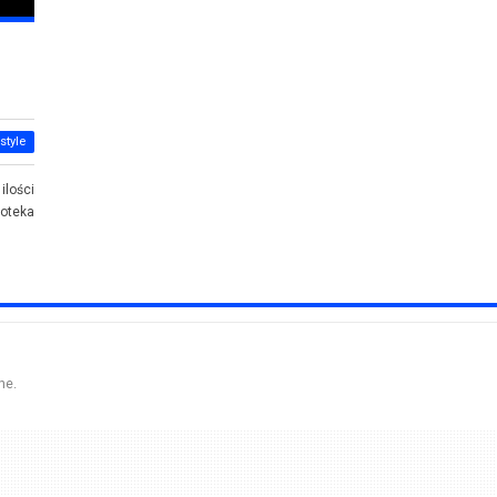
style
ilości
ioteka
ne.