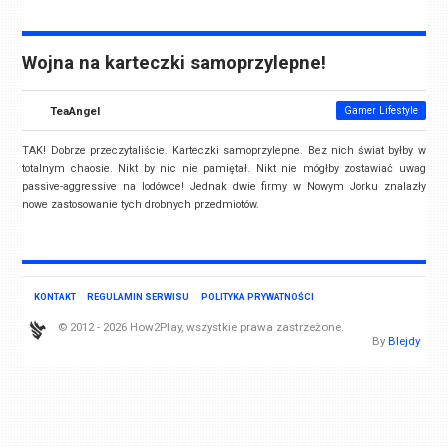
Wojna na karteczki samoprzylepne!
TeaAngel
Gamer Lifestyle
TAK! Dobrze przeczytaliście. Karteczki samoprzylepne. Bez nich świat byłby w
totalnym chaosie. Nikt by nic nie pamiętał. Nikt nie mógłby zostawiać uwag
passive-aggressive na lodówce! Jednak dwie firmy w Nowym Jorku znalazły
nowe zastosowanie tych drobnych przedmiotów.
KONTAKT
REGULAMIN SERWISU
POLITYKA PRYWATNOŚCI
© 2012 - 2026 How2Play, wszystkie prawa zastrzeżone.
By
Blejdy