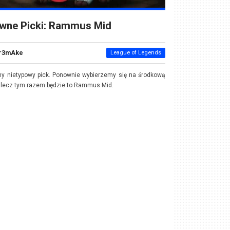
iwne Picki: Rammus Mid
r3mAke
League of Legends
ny nietypowy pick. Ponownie wybierzemy się na środkową
, lecz tym razem będzie to Rammus Mid.