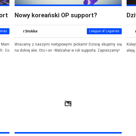
ort
Nowy koreański OP support?
Dz
r3mAke
ends
League of Legends
? Mam
Wracamy z naszymi nietypowymi pickami! Dzisiaj skupimy się
Kolej
ch. Co
na dolnej alei. Oto i on - Malzahar w roli supporta. Zapraszamy!
aleję