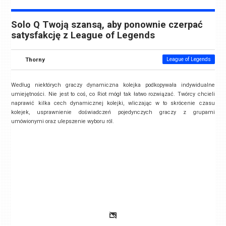
Solo Q Twoją szansą, aby ponownie czerpać
satysfakcję z League of Legends
Thorny
League of Legends
Według niektórych graczy dynamiczna kolejka podkopywała indywidualne
umiejętności. Nie jest to coś, co Riot mógł tak łatwo rozwiązać. Twórcy chcieli
naprawić kilka cech dynamicznej kolejki, wliczając w to skrócenie czasu
kolejek, usprawnienie doświadczeń pojedynczych graczy z grupami
umówionymi oraz ulepszenie wyboru ról.