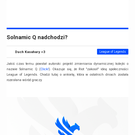
Solnamic Q nadchodzi?
Duch Kasahary <3
League of Legends
Jakiś czas temu powstał autorski projekt zmieniania dynamicznej kolejki o
nazwie Solnamic Q (
Click!
). Okazuje się, że Riot "zakosił" ideę społeczności
League of Legends. Chodzi tutaj o ankietę, która w ostatnich dniach została
rozesłana wśród graczy.