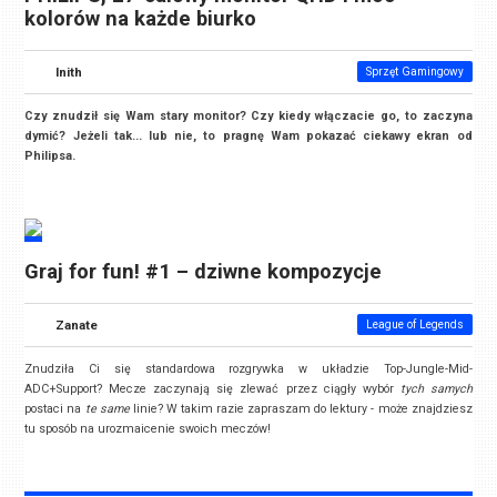
kolorów na każde biurko
Inith
Sprzęt Gamingowy
Czy znudził się Wam stary monitor? Czy kiedy włączacie go, to zaczyna
dymić? Jeżeli tak... lub nie, to pragnę Wam pokazać ciekawy ekran od
Philipsa.
Graj for fun! #1 – dziwne kompozycje
Zanate
League of Legends
Znudziła Ci się standardowa rozgrywka w układzie Top-Jungle-Mid-
ADC+Support? Mecze zaczynają się zlewać przez ciągły wybór
tych samych
postaci na
te same
linie? W takim razie zapraszam do lektury - może znajdziesz
tu sposób na urozmaicenie swoich meczów!