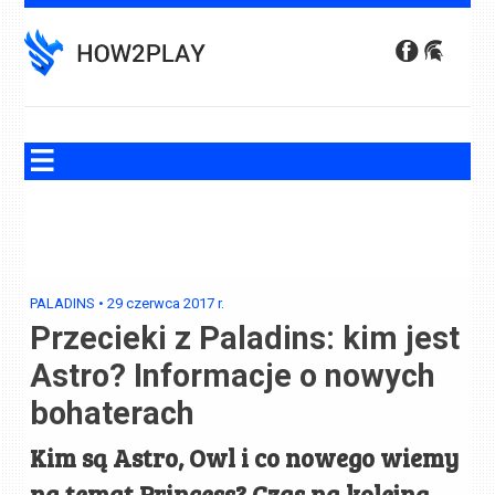
Skip
to
content
PALADINS
•
29 czerwca 2017
r.
Przecieki z Paladins: kim jest
Astro? Informacje o nowych
bohaterach
Kim są Astro, Owl i co nowego wiemy
na temat Princess? Czas na kolejną