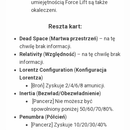
umiejętnością Force Lift są także
okaleczeni.
Reszta kart:
Dead Space
(
Martwa przestrzeń
) – na tę
chwilę brak informacji.
Relativity
(
Względność
)
– na tę chwilę brak
informacji.
Lorentz Configuration
(
Konfiguracja
Lorentza
)
[Broń] Zyskuje 2/4/6/8 amunicji.
Inertia
(
Bezwład/Obezwładnienie
)
[Pancerz] Nie możesz być
spowolniony poniżej 50/60/70/80%.
Penumbra
(
Półcień
)
[Pancerz] Zyskuje 10/20/30/40%