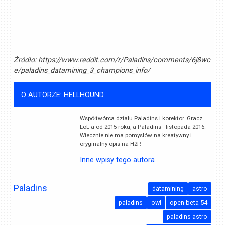
Źródło:
https://www.reddit.com/r/Paladins/comments/6j8wc
e/paladins_datamining_3_champions_info/
O AUTORZE: HELLHOUND
Współtwórca działu Paladins i korektor. Gracz
LoL-a od 2015 roku, a Paladins - listopada 2016.
Wiecznie nie ma pomysłów na kreatywny i
oryginalny opis na H2P.
Inne wpisy tego autora
Paladins
datamining
astro
paladins
owl
open beta 54
paladins astro