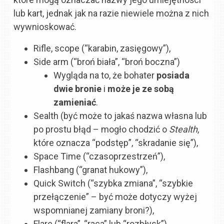
lub kart, jednak jak na razie niewiele można z nich
wywnioskować.
Rifle, scope (“karabin, zasięgowy”),
Side arm (“broń biała”, “broń boczna”)
Wygląda na to, że bohater
posiada
dwie bronie
i
może je ze sobą
zamieniać
.
Sealth (być może to jakaś nazwa własna lub
po prostu błąd – mogło chodzić o
Stealth
,
które oznacza “podstęp”, “skradanie się”),
Space Time (“czasoprzestrzeń”),
Flashbang (“granat hukowy”),
Quick Switch (“szybka zmiana”, “szybkie
przełączenie” – być może dotyczy wyżej
wspomnianej zamiany broni?),
Flare (“flara”, “raca” lub “rozbłysk”).