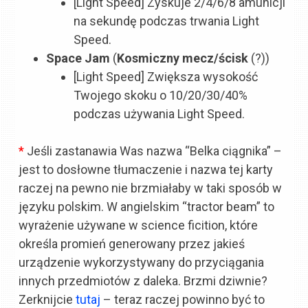
[Light Speed] Zyskuje 2/4/6/8 amunicji
na sekundę podczas trwania Light
Speed.
Space Jam
(
Kosmiczny mecz/ścisk
(?))
[Light Speed] Zwiększa wysokość
Twojego skoku o 10/20/30/40%
podczas używania Light Speed.
*
Jeśli zastanawia Was nazwa “Belka ciągnika” –
jest to dosłowne tłumaczenie i nazwa tej karty
raczej na pewno nie brzmiałaby w taki sposób w
języku polskim. W angielskim “tractor beam” to
wyrażenie używane w science ficition, które
określa promień generowany przez jakieś
urządzenie wykorzystywany do przyciągania
innych przedmiotów z daleka. Brzmi dziwnie?
Zerknijcie
tutaj
– teraz raczej powinno być to