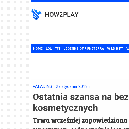
Skip
to
content
HOME
LOL
TFT
LEGENDS OF RUNETERRA
WILD RIFT
V
PALADINS
•
27 stycznia 2018
r.
Ostatnia szansa na be
kosmetycznych
Trwa wcześniej zapowiedziana