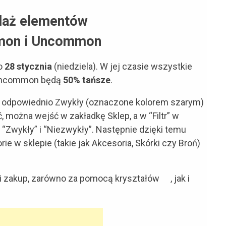
aż elementów
mon i Uncommon
do
28 stycznia
(niedziela). W jej czasie wszystkie
 Uncommon będą
50% tańsze
.
 to odpowiednio Zwykły (oznaczone kolorem szarym)
ć, można wejść w zakładkę Sklep, a w “Filtr” w
“Zwykły” i “Niezwykły”. Następnie dzięki temu
 w sklepie (takie jak Akcesoria, Skórki czy Broń)
i zakup, zarówno za pomocą kryształów
, jak i