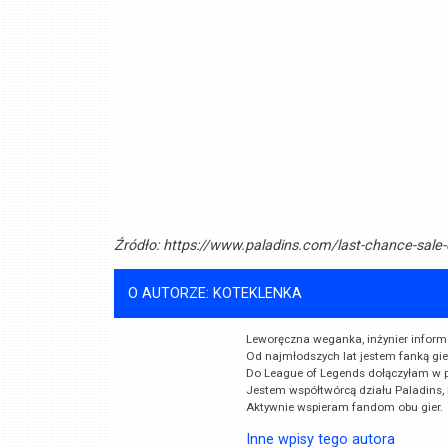
Źródło:
https://www.paladins.com/last-chance-sa
O AUTORZE: KOTEKLENKA
Leworęczna weganka, inżynier inform
Od najmłodszych lat jestem fanką gi
Do League of Legends dołączyłam w p
Jestem współtwórcą działu Paladins, 
Aktywnie wspieram fandom obu gier.
Inne wpisy tego autora