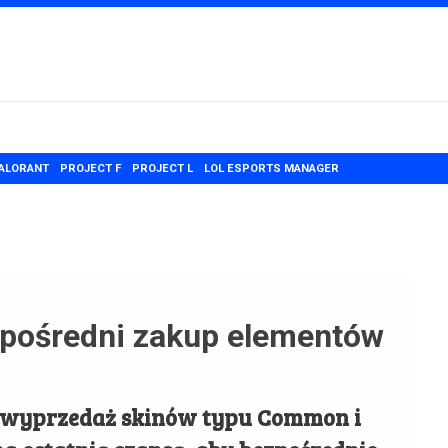
ALORANT
PROJECT F
PROJECT L
LOL ESPORTS MANAGER
zpośredni zakup elementów
 wyprzedaż skinów typu Common i