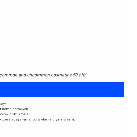
le-common-and-uncommon-cosmetics-50-off/
atyk.
er komputerowych.
ołowie 2015 roku.
które śledzę niemal od wydania gry na Steam.