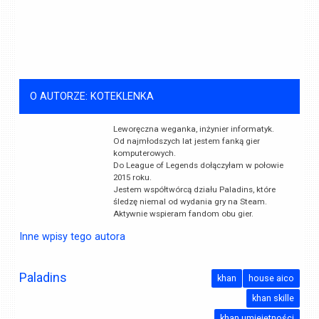
O AUTORZE: KOTEKLENKA
Leworęczna weganka, inżynier informatyk.
Od najmłodszych lat jestem fanką gier
komputerowych.
Do League of Legends dołączyłam w połowie
2015 roku.
Jestem współtwórcą działu Paladins, które
śledzę niemal od wydania gry na Steam.
Aktywnie wspieram fandom obu gier.
Inne wpisy tego autora
Paladins
khan
house aico
khan skille
khan umiejętności