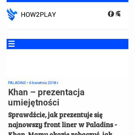
Skip
to
content
PALADINS
•
6 kwietnia 2018
r.
Khan – prezentacja
umiejętności
Sprawdźcie, jak prezentuje się
najnowszy front liner w Paladins -
Khan. Mamy okazję zobaczyć, jak