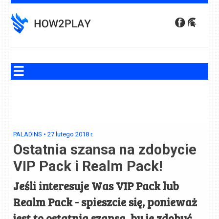
Skip
to
content
PALADINS
•
27 lutego 2018
r.
Ostatnia szansa na zdobycie
VIP Pack i Realm Pack!
Jeśli interesuje Was VIP Pack lub
Realm Pack - spieszcie się, ponieważ
jest to ostatnia szansa, by je zdobyć.