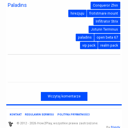
Paladins
Conqueror Zhin
hirezjuju
frotstmare mount
Infiltrator Strix
Jotunn Terminus
paladins
open beta 67
vip pack
realm pack
Wczytaj komentarze
KONTAKT
REGULAMIN SERWISU
POLITYKA PRYWATNOŚCI
© 2012 - 2026 How2Play, wszystkie prawa zastrzeżone.
By
Blejdy