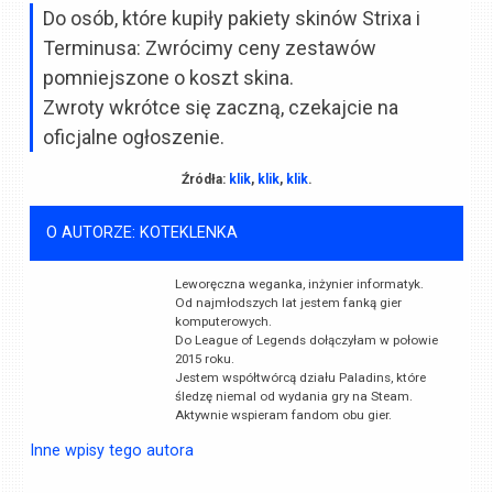
Do osób, które kupiły pakiety skinów Strixa i
Terminusa: Zwrócimy ceny zestawów
pomniejszone o koszt skina.
Zwroty wkrótce się zaczną, czekajcie na
oficjalne ogłoszenie.
Źródła:
klik
,
klik
,
klik
.
O AUTORZE: KOTEKLENKA
Leworęczna weganka, inżynier informatyk.
Od najmłodszych lat jestem fanką gier
komputerowych.
Do League of Legends dołączyłam w połowie
2015 roku.
Jestem współtwórcą działu Paladins, które
śledzę niemal od wydania gry na Steam.
Aktywnie wspieram fandom obu gier.
Inne wpisy tego autora