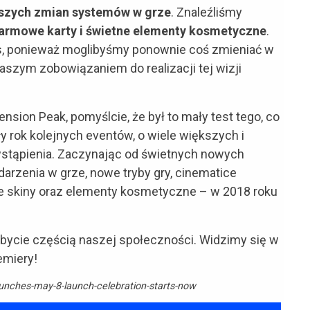
kszych zmian systemów w grze
. Znaleźliśmy
armowe karty i świetne elementy kosmetyczne
.
ins, ponieważ moglibyśmy ponownie coś zmieniać w
naszym zobowiązaniem do realizacji tej wizji
nsion Peak, pomyślcie, że był to mały test tego, co
 rok kolejnych eventów, o wiele większych i
stąpienia. Zaczynając od świetnych nowych
arzenia w grze, nowe tryby gry, cinematice
e skiny oraz elementy kosmetyczne – w 2018 roku
 bycie częścią naszej społeczności. Widzimy się w
emiery!
unches-may-8-launch-celebration-starts-now