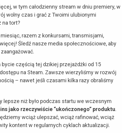
cej, w tym całodzienny stream w dniu premiery, w
j wolny czas i grać z Twoimi ulubionymi
na tort?
 miesiąc, razem z konkursami, transmisjami,
i więcej! Śledź nasze media społecznościowe, aby
o zaangażować.
ie częścią tej dzikiej przejażdżki od 15
dostępu na Steam. Zawsze wierzyliśmy w rozwój
ścią – nawet jeśli czasami kilka razy obraliśmy
razy lepsze niż było podczas startu we wczesnym
ins jako rzeczywiście “ukończonego” produktu
.
 Będziemy wciąż ulepszać, wciąż rafinować, wciąż
ty kontent w regularnych cyklach aktualizacji.