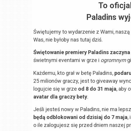
To oficj
Paladins wyj
Świętujemy to wydarzenie z Wami, naszą s
Was, nie byłoby nas tutaj dziś.
Świętowanie premiery Paladins zaczyna s
świetnymi eventami w grze i
ogromnym
g
Każdemu, kto grał w betę Paladins,
podaru
25 milionów graczy, jest to giveaway wyn
logujcie się w grze
od 8 do 31 maja
, aby
avatar dla graczy bety
.
Jeśli jesteś nowy w Paladins, nie ma leps
będą odblokowani od dzisiaj do 7 maja
,
o ile zalogujesz się przed dniem naszej p