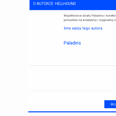
O AUTORZE: HELLHOUND
Współtwórca działu Paladins i korekto
pomysłów na kreatywny i oryginalny o
Inne wpisy tego autora
Paladins
Wcz