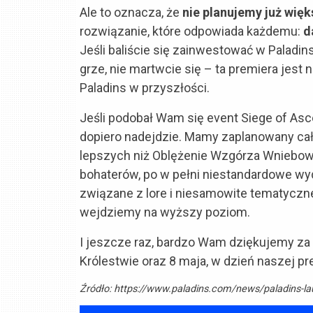
Ale to oznacza, że
nie planujemy już wię
rozwiązanie, które odpowiada każdemu:
d
Jeśli baliście się zainwestować w Palad
grze, nie martwcie się – ta premiera jest 
Paladins w przyszłości.
Jeśli podobał Wam się event Siege of Asce
dopiero nadejdzie. Mamy zaplanowany cały
lepszych niż Oblężenie Wzgórza Wniebow
bohaterów, po w pełni niestandardowe wyd
związane z lore i niesamowite tematyczn
wejdziemy na wyższy poziom.
I jeszcze raz, bardzo Wam dziękujemy za
Królestwie oraz 8 maja, w dzień naszej pr
Źródło:
https://www.paladins.com/news/paladins-la