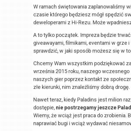
W ramach świętowania zaplanowaliśmy wię
czasie którego będziesz mógł spędzić swó
deweloperami z Hi-Rezu. Może wpadniesz 
A to tylko początek. Impreza będzie trwać
giveawayami, filmikami, eventami w grze 
sprawdzić, w jaki sposób możesz się w t
Chcemy Wam wszystkim podziękować za byc
września 2015 roku, naszego wczesnego 
naszych gier poprzez kontakt ze społeczno
złe kierunki, nim znaleźliśmy dobrą drogę.
Nawet teraz, kiedy Paladins jest milion 
dostępie,
nie postrzegamy jeszcze Palad
Wiemy, że wciąż jest praca do zrobienia.
naprawiać bugi i wciąż wydawać niesamowi