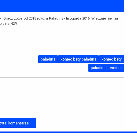
r. Gracz LoL-a od 2015 roku, a Paladins - listopada 2016. Wiecznie nie ma
pis na H2P.
paladins
koniec bety paladins
koniec bety
paladins premiera
ytaj komentarze