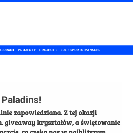
ALORANT
PROJECT F
PROJECT L
LOL ESPORTS MANAGER
 Paladins!
lnie zapowiedziana. Z tej okazji
n. giveaway kryształów, a świętowanie
aczcie, co czeka nas w najbliższym