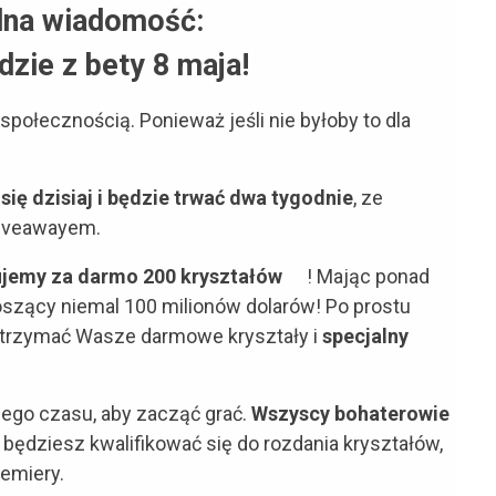
alna wiadomość:
dzie z bety 8 maja!
połecznością. Ponieważ jeśli nie byłoby to dla
ię dzisiaj i będzie trwać dwa tygodnie
, ze
iveawayem.
jemy za darmo 200 kryształów
! Mając ponad
oszący niemal 100 milionów dolarów! Po prostu
 otrzymać Wasze darmowe kryształy i
specjalny
zego czasu, aby zacząć grać.
Wszyscy bohaterowie
 i będziesz kwalifikować się do rozdania kryształów,
remiery.