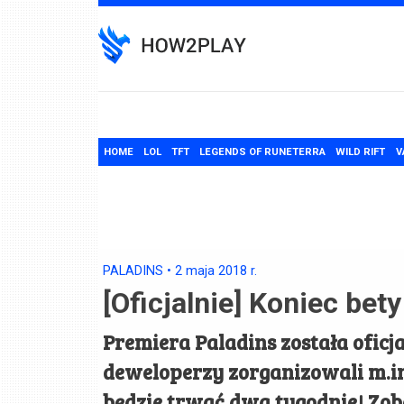
Skip
to
content
HOME
LOL
TFT
LEGENDS OF RUNETERRA
WILD RIFT
V
PALADINS
•
2 maja 2018
r.
[Oficjalnie] Koniec bety
Premiera Paladins została oficja
deweloperzy zorganizowali m.i
będzie trwać dwa tygodnie! Zob