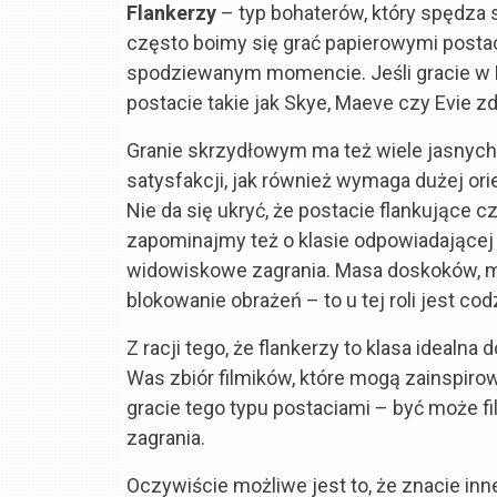
Flankerzy
– typ bohaterów, który spędza 
często boimy się grać papierowymi postac
spodziewanym momencie. Jeśli gracie w Pal
postacie takie jak Skye, Maeve czy Evie 
Granie skrzydłowym ma też wiele jasnych 
satysfakcji, jak również wymaga dużej ori
Nie da się ukryć, że postacie flankujące 
zapominajmy też o klasie odpowiadającej
widowiskowe zagrania. Masa doskoków, moż
blokowanie obrażeń – to u tej roli jest co
Z racji tego, że flankerzy to klasa idealn
Was zbiór filmików, które mogą zainspirow
gracie tego typu postaciami – być może 
zagrania.
Oczywiście możliwe jest to, że znacie inne