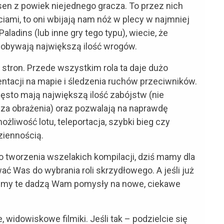
sen z powiek niejednego gracza. To przez nich
iami, to oni wbijają nam nóż w plecy w najmniej
adins (lub inne gry tego typu), wiecie, że
zdobywają największą ilość wrogów.
stron. Przede wszystkim rola ta daje dużo
entacji na mapie i śledzenia ruchów przeciwników.
często mają największą ilość zabójstw (nie
 za obrażenia) oraz pozwalają na naprawdę
liwość lotu, teleportacja, szybki bieg czy
dziennością.
a do tworzenia wszelakich kompilacji, dziś mamy dla
ać Was do wybrania roli skrzydłowego. A jeśli już
filmy te dadzą Wam pomysły na nowe, ciekawe
, widowiskowe filmiki. Jeśli tak – podzielcie się