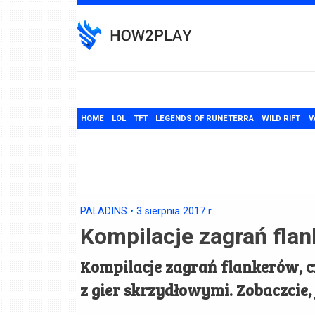
Skip
to
content
HOME
LOL
TFT
LEGENDS OF RUNETERRA
WILD RIFT
V
PALADINS
•
3 sierpnia 2017
r.
Kompilacje zagrań fla
Kompilacje zagrań flankerów, 
z gier skrzydłowymi. Zobaczcie, 