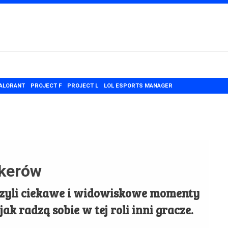
ALORANT
PROJECT F
PROJECT L
LOL ESPORTS MANAGER
nkerów
czyli ciekawe i widowiskowe momenty
jak radzą sobie w tej roli inni gracze.