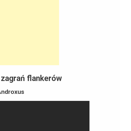
 zagrań flankerów
Androxus