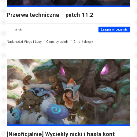
Przerwa techniczna – patch 11.2
nlth
League of Legends
Nadchodzi Viego i Losy II! Czas, by patch 11.2 trafił do gry.
[Nieoficjalnie] Wyciekły nicki i hasła kont