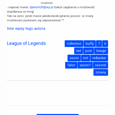
możecie:
- napisać maila:
SpliterH2P@wp.pl
(także zapytania o możliwość
współpracy ze mną)
Tak na serio: jeżeli macie jakiekolwiek pytanie, piszcie - w miarę
możliwości postaram się odpowiedzieć ^^
Inne wpisy tego autora
League of Legends
collection
buffy
7
6
red
post
leauge
sezon
riot
redtacker
Talon
sezon7
sezon6
zmiany