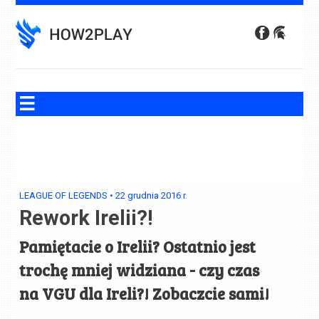
Skip
to
content
LEAGUE OF LEGENDS
•
22 grudnia 2016
r.
Rework Irelii?!
Pamiętacie o Irelii? Ostatnio jest
trochę mniej widziana - czy czas
na VGU dla Ireli?! Zobaczcie sami!