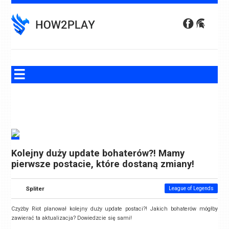
Skip
to
content
Kolejny duży update bohaterów?! Mamy
pierwsze postacie, które dostaną zmiany!
Spliter
League of Legends
Czyżby Riot planował kolejny duży update postaci?! Jakich bohaterów mógłby
zawierać ta aktualizacja? Dowiedzcie się sami!