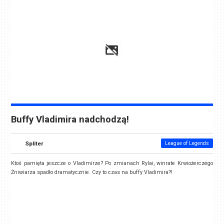
Buffy Vladimira nadchodzą!
Spliter
League of Legends
Ktoś pamięta jeszcze o Vladimirze? Po zmianach Rylai, winrate Krwiożerczego
Żniwiarza spadło dramatycznie. Czy to czas na buffy Vladimira?!