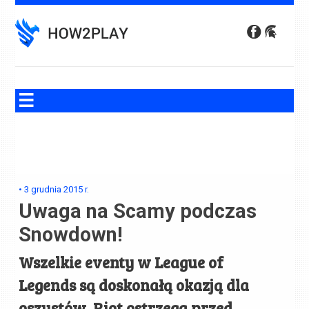
Skip
to
content
•
3 grudnia 2015
r.
Uwaga na Scamy podczas
Snowdown!
Wszelkie eventy w League of
Legends są doskonałą okazją dla
oszustów. Riot ostrzega przed