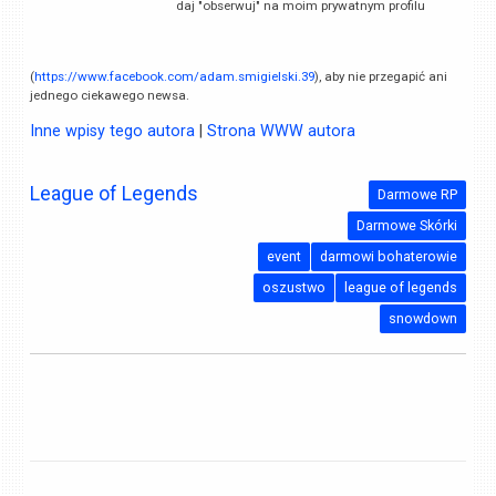
daj "obserwuj" na moim prywatnym profilu
(
https://www.facebook.com/adam.smigielski.39
), aby nie przegapić ani
jednego ciekawego newsa.
Inne wpisy tego autora
|
Strona WWW autora
League of Legends
Darmowe RP
Darmowe Skórki
event
darmowi bohaterowie
oszustwo
league of legends
snowdown