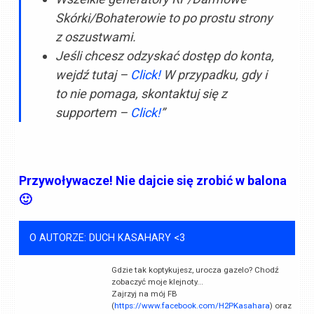
Skórki/Bohaterowie to po prostu strony
z oszustwami.
Jeśli chcesz odzyskać dostęp do konta,
wejdź tutaj –
Click!
W przypadku, gdy i
to nie pomaga, skontaktuj się z
supportem –
Click!
”
Przywoływacze! Nie dajcie się zrobić w balona
🙂
O AUTORZE: DUCH KASAHARY <3
Gdzie tak koptykujesz, urocza gazelo? Chodź
zobaczyć moje klejnoty...
Zajrzyj na mój FB
(
https://www.facebook.com/H2PKasahara
) oraz