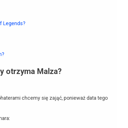
of Legends?
h?
ny otrzyma Malza?
ohaterami chcemy się zająć, ponieważ data tego
hara: