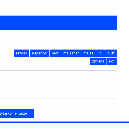
rework
Repertoir
nerf
malzahar
malza
lol
buff
zmiana
riot
ytaj komentarze