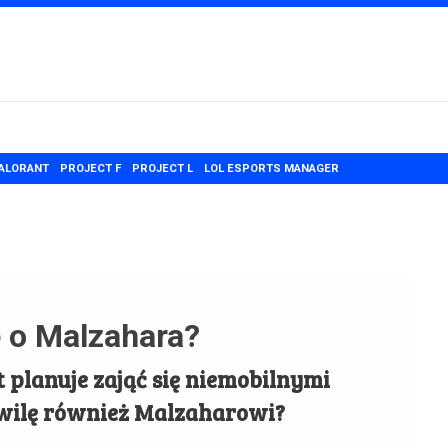
ALORANT
PROJECT F
PROJECT L
LOL ESPORTS MANAGER
ę o Malzahara?
t planuje zająć się niemobilnymi
hwilę również Malzaharowi?