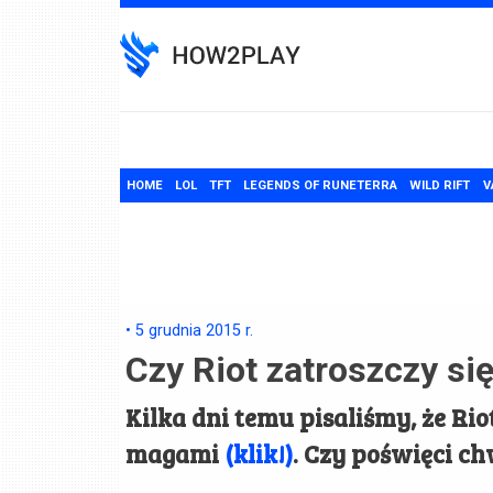
Skip
to
content
HOME
LOL
TFT
LEGENDS OF RUNETERRA
WILD RIFT
V
•
5 grudnia 2015
r.
Czy Riot zatroszczy si
Kilka dni temu pisaliśmy, że Rio
magami
(klik!)
. Czy poświęci c