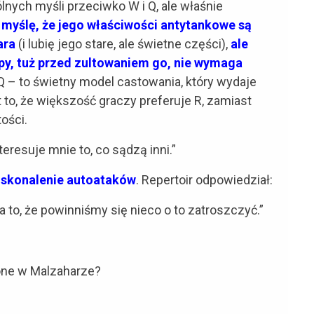
ych myśli przeciwko W i Q, ale właśnie
 myślę, że jego właściwości antytankowe są
ara
(i lubię jego stare, ale świetne części),
ale
py, tuż przed zultowaniem go, nie wymaga
Q – to świetny model castowania, który wydaje
t to, że większość graczy preferuje R, zamiast
tości.
eresuje mnie to, co sądzą inni.”
skonalenie autoataków
. Repertoir odpowiedział:
to, że powinniśmy się nieco o to zatroszczyć.”
one w Malzaharze?