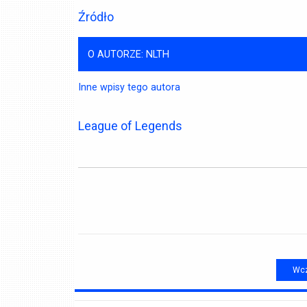
Źródło
O AUTORZE: NLTH
Inne wpisy tego autora
League of Legends
Wcz