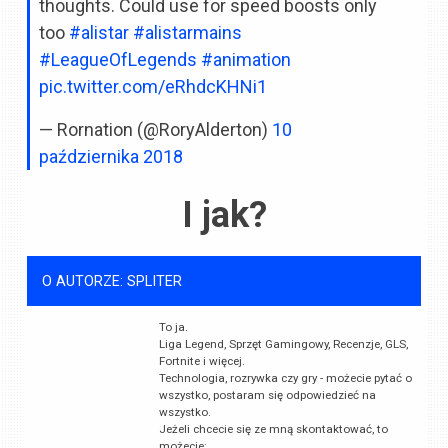
thoughts. Could use for speed boosts only
too
#alistar
#alistarmains
#LeagueOfLegends
#animation
pic.twitter.com/eRhdcKHNi1
— Rornation (@RoryAlderton)
10
października 2018
I jak?
O AUTORZE: SPLITER
To ja.
Liga Legend, Sprzęt Gamingowy, Recenzje, GLS,
Fortnite i więcej.
Technologia, rozrywka czy gry - możecie pytać o
wszystko, postaram się odpowiedzieć na
wszystko.
Jeżeli chcecie się ze mną skontaktować, to
możecie: