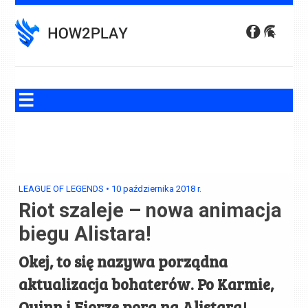
Skip
to
content
LEAGUE OF LEGENDS
•
10 października 2018
r.
Riot szaleje – nowa animacja
biegu Alistara!
Okej, to się nazywa porządna
aktualizacja bohaterów. Po Karmie,
Quinn i Fiorze pora na Alistara!