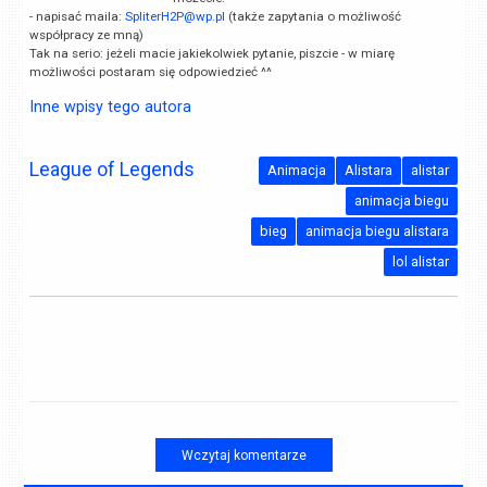
- napisać maila:
SpliterH2P@wp.pl
(także zapytania o możliwość
współpracy ze mną)
Tak na serio: jeżeli macie jakiekolwiek pytanie, piszcie - w miarę
możliwości postaram się odpowiedzieć ^^
Inne wpisy tego autora
League of Legends
Animacja
Alistara
alistar
animacja biegu
bieg
animacja biegu alistara
lol alistar
Wczytaj komentarze