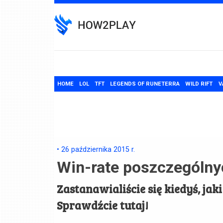
Skip
to
content
HOME
LOL
TFT
LEGENDS OF RUNETERRA
WILD RIFT
V
•
26 października 2015
r.
Win-rate poszczególn
Zastanawialiście się kiedyś, ja
Sprawdźcie tutaj!