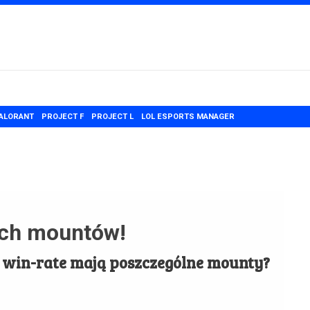
ALORANT
PROJECT F
PROJECT L
LOL ESPORTS MANAGER
ych mountów!
ki win-rate mają poszczególne mounty?