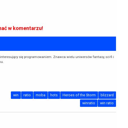
znać w komentarzu!
interesujący się programowaniem. Znawca wielu uniwersów fantasy, sci-fi i
ku.
win
ratio
moba
hots
Heroes of the Storm
blizzard
winratio
win ratio