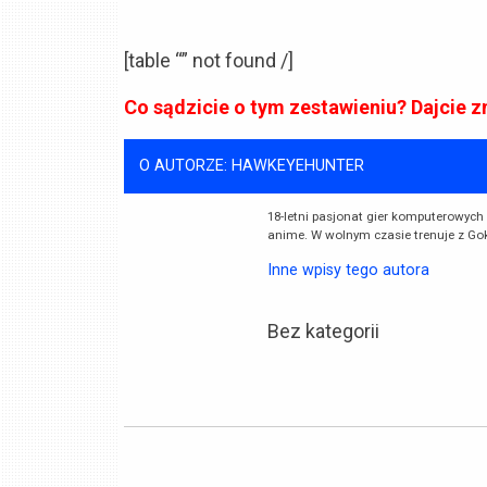
[table “” not found /]
Co sądzicie o tym zestawieniu? Dajcie 
O AUTORZE: HAWKEYEHUNTER
18-letni pasjonat gier komputerowych 
anime. W wolnym czasie trenuje z Go
Inne wpisy tego autora
Bez kategorii