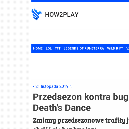
Skip
to
content
HOME
LOL
TFT
LEGENDS OF RUNETERRA
WILD RIFT
V
•
21 listopada 2019
r.
Przedsezon kontra bu
Death’s Dance
Zmiany przedsezonowe trafiły ju