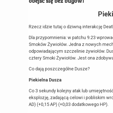
obejść się bez bugów!
Piek
Rzecz idzie tutaj o dziwną interakcję Dea
Dla przypomnienia: w patchu 9.23 wpro
Smoków Żywiołów. Jedna z nowych mecha
odpowiadającym szczelinie żywiołów. Dusz
cztery Smoki Żywiołów. Jest ona zdobywa
Co dają poszczególne Dusze?
Piekielna Dusza
Co 3 sekundy kolejny atak lub umiejętność
eksplozję, zadającą celowi i pobliskim w
AD) (+0,15 AP) (+0,03 dodatkowego HP).