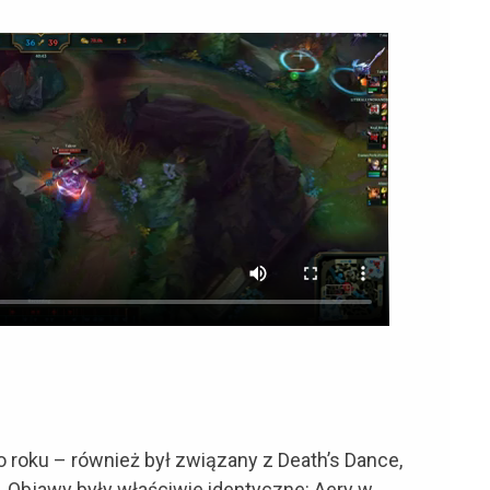
 roku – również był związany z Death’s Dance,
 Objawy były właściwie identyczne: Aery w