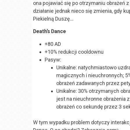
ona pojawiać się po otrzymaniu obrażeń z 
działanie jednak nieco się zmienia, gdy k
Piekielną Duszę…
Death’s Dance
+80 AD
+10% redukcji cooldownu
Pasyw:
Unikalne: natychmiastowo uzdr
magicznych i nieuchronnych; 5
obrażeń zadawanych przez pety 
Unikalne: 30% otrzymanych obr
jest na nieuchronne obrażenia z
obrażeń co sekundę przez 3 se
W tym wypadku problem dotyczy interakcj