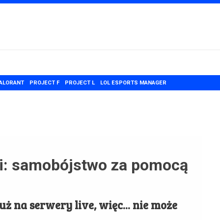
ALORANT
PROJECT F
PROJECT L
LOL ESPORTS MANAGER
gi: samobójstwo za pomocą
ż na serwery live, więc... nie może