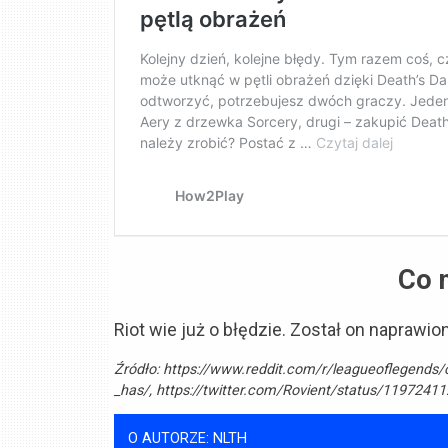
Co n
Riot wie już o błędzie. Został on naprawio
Źródło:
https://www.reddit.com/r/leagueoflegend
_has/, https://twitter.com/Rovient/status/119724
O AUTORZE: NLTH