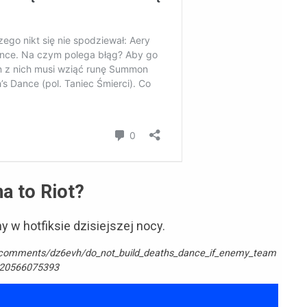
a to Riot?
ny w hotfiksie dzisiejszej nocy.
s/comments/dz6evh/do_not_build_deaths_dance_if_enemy_team
1120566075393