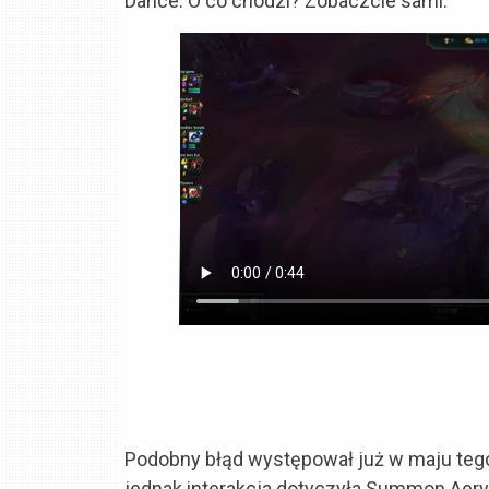
Dance. O co chodzi? Zobaczcie sami:
Podobny błąd występował już w maju tego
jednak interakcja dotyczyła Summon Aery.