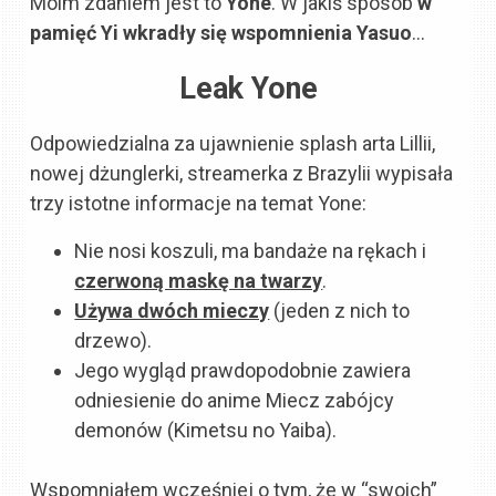
Moim zdaniem jest to
Yone
. W jakiś sposób
w
pamięć Yi wkradły się wspomnienia Yasuo
…
Leak Yone
Odpowiedzialna za ujawnienie splash arta Lillii,
nowej dżunglerki, streamerka z Brazylii wypisała
trzy istotne informacje na temat Yone:
Nie nosi koszuli, ma bandaże na rękach i
czerwoną maskę na twarzy
.
Używa dwóch mieczy
(jeden z nich to
drzewo).
Jego wygląd prawdopodobnie zawiera
odniesienie do anime Miecz zabójcy
demonów (Kimetsu no Yaiba).
Wspomniałem wcześniej o tym, że w “swoich”