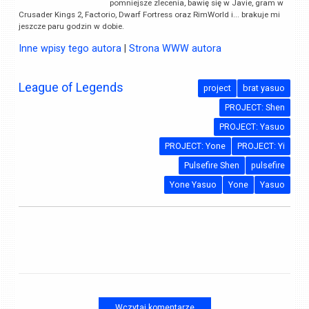
pomniejsze zlecenia, bawię się w Javie, gram w
Crusader Kings 2, Factorio, Dwarf Fortress oraz RimWorld i... brakuje mi
jeszcze paru godzin w dobie.
Inne wpisy tego autora
|
Strona WWW autora
League of Legends
project
brat yasuo
PROJECT: Shen
PROJECT: Yasuo
PROJECT: Yone
PROJECT: Yi
Pulsefire Shen
pulsefire
Yone Yasuo
Yone
Yasuo
Wczytaj komentarze