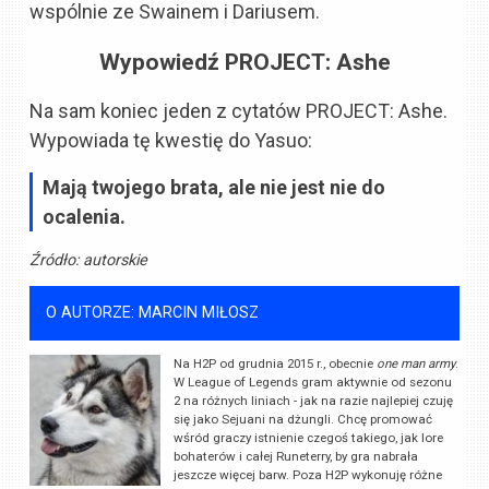
wspólnie ze Swainem i Dariusem.
Wypowiedź PROJECT: Ashe
Na sam koniec jeden z cytatów PROJECT: Ashe.
Wypowiada tę kwestię do Yasuo:
Mają twojego brata, ale nie jest nie do
ocalenia.
Źródło:
autorskie
O AUTORZE: MARCIN MIŁOSZ
Na H2P od grudnia 2015 r., obecnie
one man army
.
W League of Legends gram aktywnie od sezonu
2 na różnych liniach - jak na razie najlepiej czuję
się jako Sejuani na dżungli. Chcę promować
wśród graczy istnienie czegoś takiego, jak lore
bohaterów i całej Runeterry, by gra nabrała
jeszcze więcej barw. Poza H2P wykonuję różne