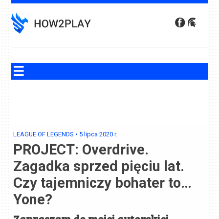
Skip
to
content
LEAGUE OF LEGENDS
•
5 lipca 2020
r.
PROJECT: Overdrive.
Zagadka sprzed pięciu lat.
Czy tajemniczy bohater to…
Yone?
Zapraszam do mojej autorskiej