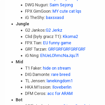
DWG Nuguri:
Saim Sejong
FPX GimGoon:
MY cute cat lqs
iG TheShy:
baxsxasd
Jungle
G2 Jankos:
G2 Jerkz
Clid (były gracz T1):
Kkoma2
FPX Tian:
EU funny game
GRF Tarzan:
GRFGRFGRFGRFGRF
iG Ning:
EhUeLOhmcNaJqu7l
Mid
T1 Faker:
hide on stream
DIG Damonte:
rare breed
TL Jensen:
lanekingdom1
HKA M1ssion:
Iloveberlin
DFM Ceros:
acc for ARAM
Bot