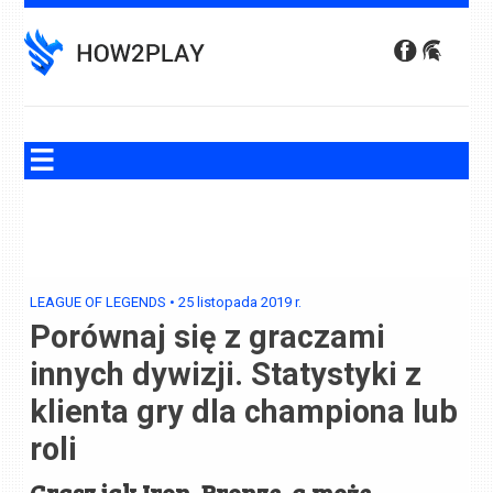
Skip
to
content
LEAGUE OF LEGENDS
•
25 listopada 2019
r.
Porównaj się z graczami
innych dywizji. Statystyki z
klienta gry dla championa lub
roli
Grasz jak Iron, Bronze, a może