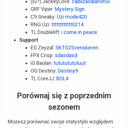
(iG?) JackeyLove:
caibizaodianshui
GRF Viper:
Mystery Sign
C9 Sneaky:
Uzi mode420
RNG Uzi:
tttttttttttt0214
TL Doublelift:
i come in peace
Support
EG Zeyzal:
SKTG2Svenskeren
FPX Crisp:
sdasdasd
iG Baolan:
tutututututuut
OG Destiny:
Destiny9
TL CoreJJ:
BOL4
Porównaj się z poprzednim
sezonem
Możesz porównać swoje statystyki względem