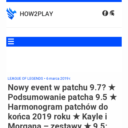
Skip
to
content
LEAGUE OF LEGENDS
•
6 marca 2019
r.
Nowy event w patchu 9.7? ★
Podsumowanie patcha 9.5 ★
Harmonogram patchów do
końca 2019 roku ★ Kayle i
Morgana – zestawy ★ 9.5: