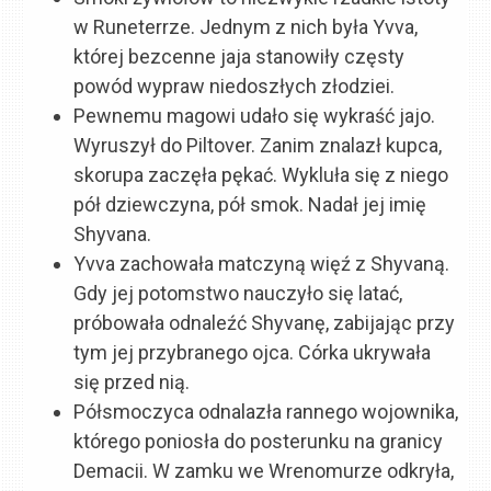
w Runeterrze. Jednym z nich była Yvva,
której bezcenne jaja stanowiły częsty
powód wypraw niedoszłych złodziei.
Pewnemu magowi udało się wykraść jajo.
Wyruszył do Piltover. Zanim znalazł kupca,
skorupa zaczęła pękać. Wykluła się z niego
pół dziewczyna, pół smok. Nadał jej imię
Shyvana.
Yvva zachowała matczyną więź z Shyvaną.
Gdy jej potomstwo nauczyło się latać,
próbowała odnaleźć Shyvanę, zabijając przy
tym jej przybranego ojca. Córka ukrywała
się przed nią.
Półsmoczyca odnalazła rannego wojownika,
którego poniosła do posterunku na granicy
Demacii. W zamku we Wrenomurze odkryła,