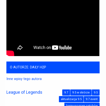
O AUTORZE: DAILY H2P
Inne wpisy tego autora
League of Legends
9.7
9.5 w skrócie
9.5
aktualizacja 9.5
9.7 event
harmonogram patchów