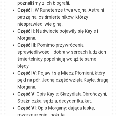
poznaliśmy z ich biografii.
Część I
: W Runeterrze trwa wojna. Astralni
patrzą na los śmiertelników, którzy
niesprawiedliwie giną.
Część II
: Na świecie pojawiły się Kayle i
Morgana.
Część
III
: Pomimo przywrócenia
sprawiedliwości i dobra w sercach ludzkich
śmiertelnicy popełniają wciąż te same
błędy.
Część
IV
: Pojawił się Miecz Płomieni, który
pękł na pół. Jedną część wzięła Kayle, drugą
Morgana.
Część
V
: Opis Kayle: Skrzydlata Obrończyni,
Strażniczka, sędzia, decydentka, kat.
Część
VI
: Opis Morgany: dająca łaskę,
rozgrzeszenie i pokutę.