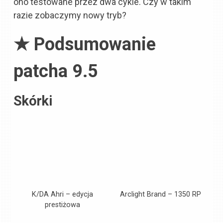
ono testowane przez dwa cykle. Czy w takim
razie zobaczymy nowy tryb?
★ Podsumowanie
patcha 9.5
Skórki
K/DA Ahri – edycja
Arclight Brand – 1350 RP
prestiżowa