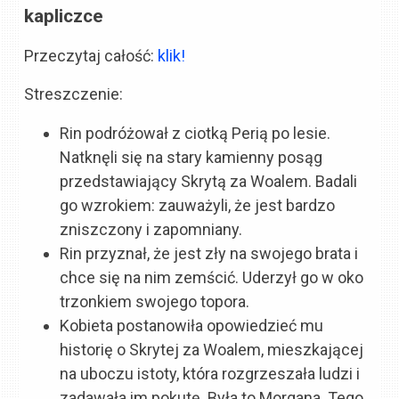
kapliczce
Przeczytaj całość:
klik!
Streszczenie:
Rin podróżował z ciotką Perią po lesie.
Natknęli się na stary kamienny posąg
przedstawiający Skrytą za Woalem. Badali
go wzrokiem: zauważyli, że jest bardzo
zniszczony i zapomniany.
Rin przyznał, że jest zły na swojego brata i
chce się na nim zemścić. Uderzył go w oko
trzonkiem swojego topora.
Kobieta postanowiła opowiedzieć mu
historię o Skrytej za Woalem, mieszkającej
na uboczu istoty, która rozgrzeszała ludzi i
zadawała im pokutę. Była to Morgana. Tego