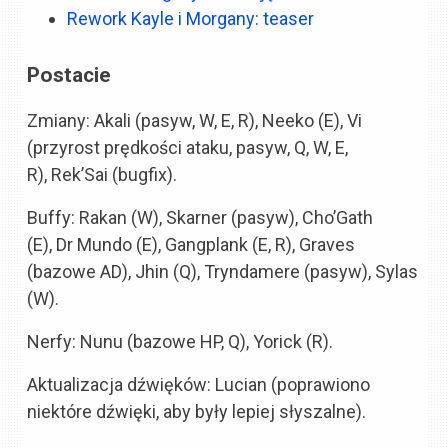
Rework Kayle i Morgany: teaser
Postacie
Zmiany: Akali (pasyw, W, E, R), Neeko (E), Vi
(przyrost prędkości ataku, pasyw, Q, W, E,
R), Rek’Sai (bugfix).
Buffy: Rakan (W), Skarner (pasyw), Cho’Gath
(E), Dr Mundo (E), Gangplank (E, R), Graves
(bazowe AD), Jhin (Q), Tryndamere (pasyw), Sylas
(W).
Nerfy: Nunu (bazowe HP, Q), Yorick (R).
Aktualizacja dźwięków: Lucian (poprawiono
niektóre dźwięki, aby były lepiej słyszalne).