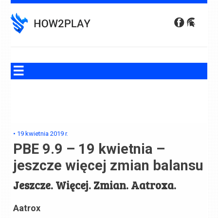
Skip
to
content
•
19 kwietnia 2019
r.
PBE 9.9 – 19 kwietnia –
jeszcze więcej zmian balansu
Jeszcze. Więcej. Zmian. Aatroxa.
Aatrox