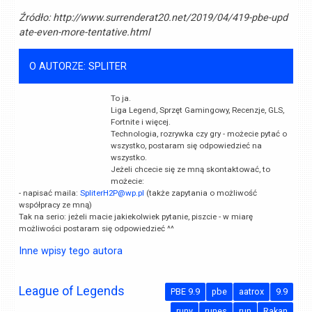
Źródło:
http://www.surrenderat20.net/2019/04/419-pbe-upd
ate-even-more-tentative.html
O AUTORZE: SPLITER
To ja.
Liga Legend, Sprzęt Gamingowy, Recenzje, GLS,
Fortnite i więcej.
Technologia, rozrywka czy gry - możecie pytać o
wszystko, postaram się odpowiedzieć na
wszystko.
Jeżeli chcecie się ze mną skontaktować, to
możecie:
- napisać maila:
SpliterH2P@wp.pl
(także zapytania o możliwość
współpracy ze mną)
Tak na serio: jeżeli macie jakiekolwiek pytanie, piszcie - w miarę
możliwości postaram się odpowiedzieć ^^
Inne wpisy tego autora
League of Legends
PBE 9.9
pbe
aatrox
9.9
runy
runes
run
Rakan