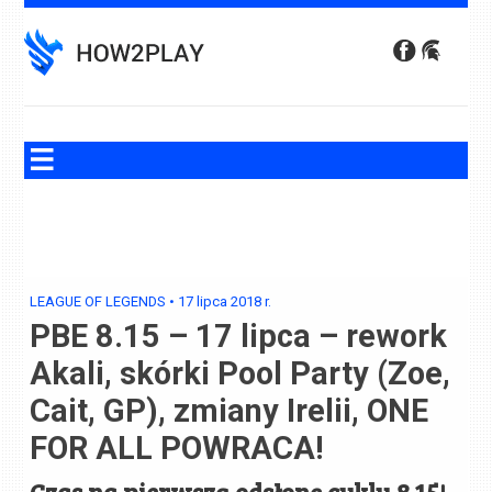
Skip
to
content
LEAGUE OF LEGENDS
•
17 lipca 2018
r.
PBE 8.15 – 17 lipca – rework
Akali, skórki Pool Party (Zoe,
Cait, GP), zmiany Irelii, ONE
FOR ALL POWRACA!
Czas na pierwszą odsłonę cyklu 8.15!