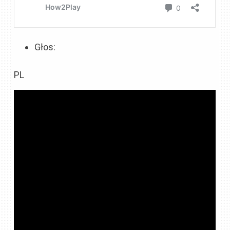
Głos:
PL